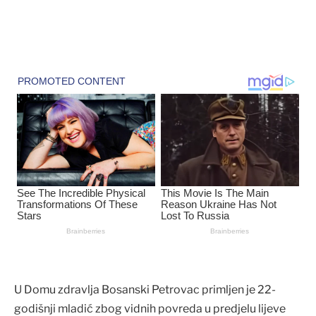
U Domu zdravlja Bosanski Petrovac primljen je 22-
godišnji mladić zbog vidnih povreda u predjelu lijeve