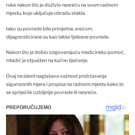
ruke nakon što je doživio nesreću na svom radnom
mjestu, koje uključuje obradu stakla.
Iako su povrede bile primjetne, srećom,
dijagnosticirane su kao lakše tjelesne povrede.
Nakon što je dobio odgovarajuću medicinsku pomoć,
mladić je otpušten na kućno liječenje.
Ovaj incident naglašava važnost pridržavanja
sigurnosnih mjera i propisa na radnom mjestu kako bi
se spriječile ozbiljnije povrede ili nesreće.