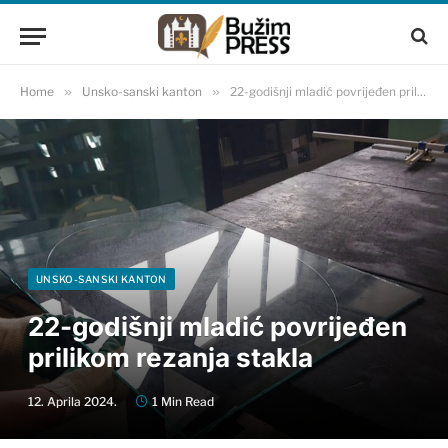
Home
»
Unsko-sanski kanton
»
22-godišnji mladić povrijeđen prilikom rezanja stakla
UNSKO-SANSKI KANTON
22-godišnji mladić povrijeđen
prilikom rezanja stakla
12. Aprila 2024.
1 Min Read