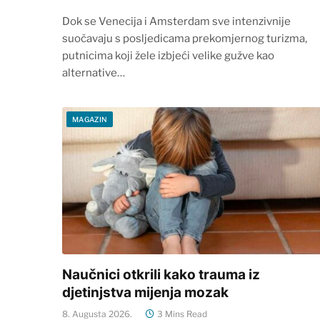
Dok se Venecija i Amsterdam sve intenzivnije
suočavaju s posljedicama prekomjernog turizma,
putnicima koji žele izbjeći velike gužve kao
alternative…
MAGAZIN
Naučnici otkrili kako trauma iz
djetinjstva mijenja mozak
8. Augusta 2026.
3 Mins Read