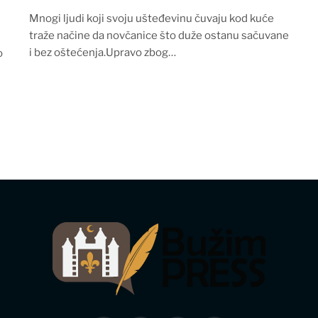
Mnogi ljudi koji svoju ušteđevinu čuvaju kod kuće
traže načine da novčanice što duže ostanu sačuvane
i bez oštećenja.Upravo zbog…
o