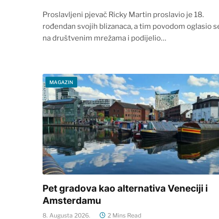
Proslavljeni pjevač Ricky Martin proslavio je 18.
rođendan svojih blizanaca, a tim povodom oglasio s
na društvenim mrežama i podijelio…
MAGAZIN
Pet gradova kao alternativa Veneciji i
Amsterdamu
8. Augusta 2026.
2 Mins Read