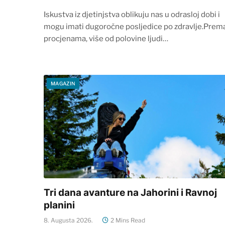
Iskustva iz djetinjstva oblikuju nas u odrasloj dobi i
mogu imati dugoročne posljedice po zdravlje.Prem
procjenama, više od polovine ljudi…
MAGAZIN
Tri dana avanture na Jahorini i Ravnoj
planini
8. Augusta 2026.
2 Mins Read