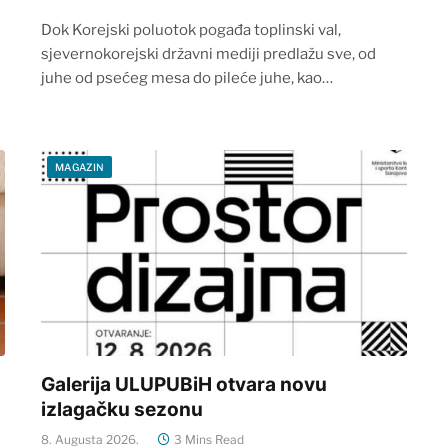
Dok Korejski poluotok pogađa toplinski val,
sjevernokorejski državni mediji predlažu sve, od
juhe od psećeg mesa do pileće juhe, kao…
MAGAZIN
Galerija ULUPUBiH otvara novu
izlagačku sezonu
8. Augusta 2026.
3 Mins Read