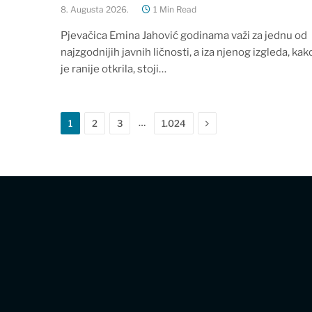
8. Augusta 2026.
1 Min Read
Pjevačica Emina Jahović godinama važi za jednu od
najzgodnijih javnih ličnosti, a iza njenog izgleda, kak
je ranije otkrila, stoji…
Next
…
1
2
3
1.024