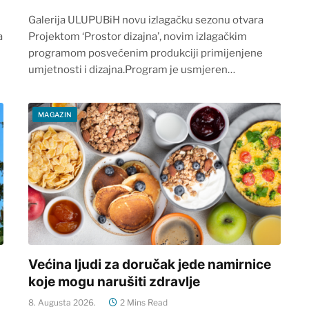
Galerija ULUPUBiH novu izlagačku sezonu otvara
a
Projektom ‘Prostor dizajna’, novim izlagačkim
programom posvećenim produkciji primijenjene
umjetnosti i dizajna.Program je usmjeren…
MAGAZIN
Većina ljudi za doručak jede namirnice
koje mogu narušiti zdravlje
8. Augusta 2026.
2 Mins Read