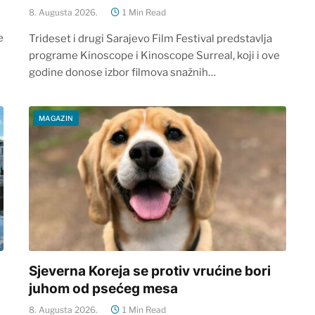
8. Augusta 2026.
1 Min Read
e
Trideset i drugi Sarajevo Film Festival predstavlja
programe Kinoscope i Kinoscope Surreal, koji i ove
godine donose izbor filmova snažnih…
MAGAZIN
Sjeverna Koreja se protiv vrućine bori
juhom od psećeg mesa
8. Augusta 2026.
1 Min Read