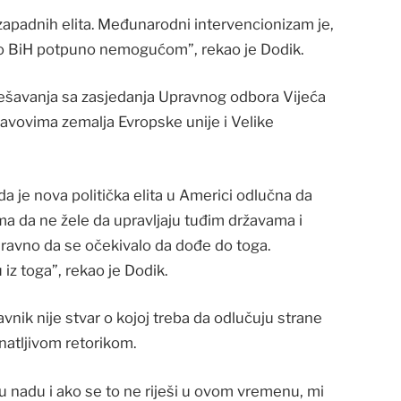
 zapadnih elita. Međunarodni intervencionizam je,
o BiH potpuno nemogućom”, rekao je Dodik.
ešavanja sa zasjedanja Upravnog odbora Vijeća
avovima zemalja Evropske unije i Velike
 da je nova politička elita u Americi odlučna da
ma da ne žele da upravljaju tuđim državama i
naravno da se očekivalo da dođe do toga.
 iz toga”, rekao je Dodik.
vnik nije stvar o kojoj treba da odlučuju strane
natljivom retorikom.
 nadu i ako se to ne riješi u ovom vremenu, mi