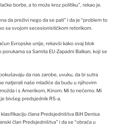
ačke borbe, a to može kroz politiku”, rekao je.
ena da preživi nego da se pati” i da je “problem to
 tako sa svojom secesionističkom retorikom.
račun Evropske unije, rekavši kako ovaj blok
je o porukama sa Samita EU-Zapadni Balkan, koji se
i pokušavaju da nas zarobe, uvuku, da bi sutra
ke natjerali naše mladiće da budu u njihovim
, možda i s Amerikom, Kinom. Mi to nećemo. Mi
 je bivšeg predsjednik RS-a.
klasifikaciju člana Predsjedništva BiH Denisa
anski član Predsjedništva” i da se “obraća u