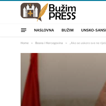
NASLOVNA
BUŽIM
UNSKO-SANS
Home
»
Bosna i Hercegovina
»
„Ako se uskoro sve ne rije