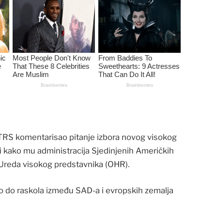
TRS komentarisao pitanje izbora novog visokog
i kako mu administracija Sjedinjenih Američkih
 Ureda visokog predstavnika (OHR).
lo do raskola između SAD-a i evropskih zemalja