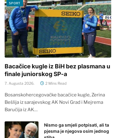
SPORT
Bacačice kugle iz BiH bez plasmana u
finale juniorskog SP-a
7. Augusta 2026.
2 Mins Read
Bosanskohercegovačke bacačice kugle, Zerina
Bešlija iz sarajevskog AK Novi Grad i Mejrema
Baručija iz AK…
Nismo ga smjeli potpisati, ali ta
pjesma je njegova osim jednog
stiha