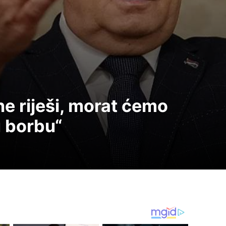
e riješi, morat ćemo
u borbu“