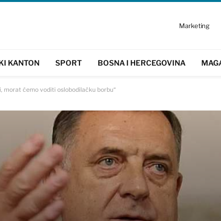
Marketing
KI KANTON
SPORT
BOSNA I HERCEGOVINA
MAG
ši, morat ćemo voditi oslobodilačku borbu“