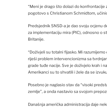
“Meni je drago što dolazi do konfrontacije
pogotovo s Christianom Schmidtom, učini
Predsjednik SNSD-a je dao svoju ocjenu d
za implementaciju mira (PIC), odnosno o st
Britanije.
“Doživjeli su totalni fijasko. Mi razumijemo
riješi problem intervencionizma sa tvrdnja
grade tuđe nacije. Sve je doživjelo krah i 
Amerikanci su to shvatili i žele da se izvuku
Posebno je naglasio stav da “visoki predsta
zemlje”, a onda nastavio sa svojom prepoz
Današnja američka administracija daje neku