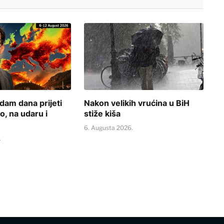
dam dana prijeti
Nakon velikih vrućina u BiH
o, na udaru i
stiže kiša
6. Augusta 2026.
.