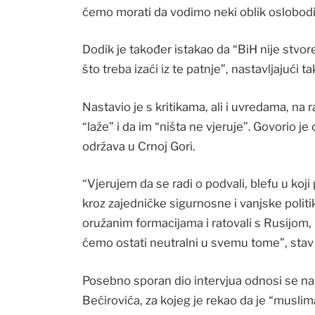
ćemo morati da vodimo neki oblik oslobodil
Dodik je također istakao da “BiH nije stvor
što treba izaći iz te patnje”, nastavljajući
Nastavio je s kritikama, ali i uvredama, na 
“laže” i da im “ništa ne vjeruje”. Govorio 
održava u Crnoj Gori.
“Vjerujem da se radi o podvali, blefu u koj
kroz zajedničke sigurnosne i vanjske politi
oružanim formacijama i ratovali s Rusijom
ćemo ostati neutralni u svemu tome”, stav
Posebno sporan dio intervjua odnosi se na 
Bećirovića, za kojeg je rekao da je “muslim