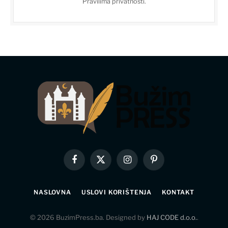
Pravilima privatnosti
.
Facebook
X
Instagram
Pinterest
(Twitter)
NASLOVNA
USLOVI KORIŠTENJA
KONTAKT
© 2026 BuzimPress.ba. Designed by
HAJ CODE d.o.o.
.