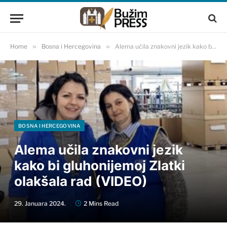
Home
»
Bosna i Hercegovina
»
Alema učila znakovni jezik kako bi gluhonijemoj Zlatki olakšala rad (VIDEO)
BOSNA I HERCEGOVINA
Alema učila znakovni jezik
kako bi gluhonijemoj Zlatki
olakšala rad (VIDEO)
29. Januara 2024.
2 Mins Read