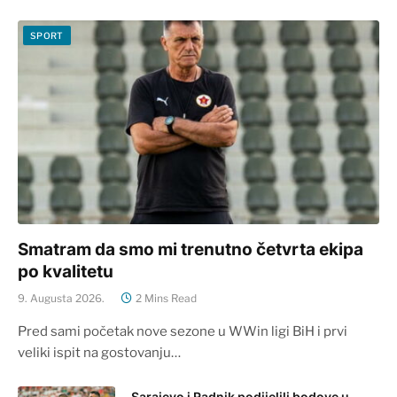
SPORT
Smatram da smo mi trenutno četvrta ekipa
po kvalitetu
9. Augusta 2026.
2 Mins Read
Pred sami početak nove sezone u WWin ligi BiH i prvi
veliki ispit na gostovanju…
Sarajevo i Radnik podijelili bodove u