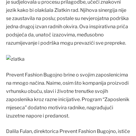
je sudjelovala u procesu prilagodbe, učeći znakovni
jezik kako bi olakšala Zlatkin rad. Njihova sinergija nije
se zaustavila na poslu; postale su nevjerojatna podrška
jedna drugoj izvan radnih okvira. Ova inspirativna priča
podsjeća da, unatoč izazovima, međusobno
razumijevanje i podrška mogu prevazići sve prepreke.
Prevent Fashion Bugojno brine o svojim zaposlenicima
na mnogo načina. Naime, osim što kompanija proizvodi
vrhunsku obuću, slavi i životne trenutke svojih
zaposlenika kroz razne inicijative. Program “Zaposlenik
mjeseca” dodatno motivira radnike, nagrađujući
izuzetne napore i predanost.
Dalila Fulan, direktorica Prevent Fashion Bugojno, ističe