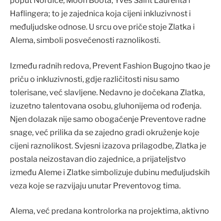
poput Nordice, Moon Boota, Yves Saint Laurenta i
Haflingera; to je zajednica koja cijeni inkluzivnost i
međuljudske odnose. U srcu ove priče stoje Zlatka i
Alema, simboli posvećenosti raznolikosti.
Između radnih redova, Prevent Fashion Bugojno tkao je
priču o inkluzivnosti, gdje različitosti nisu samo
tolerisane, već slavljene. Nedavno je dočekana Zlatka,
izuzetno talentovana osobu, gluhonijema od rođenja.
Njen dolazak nije samo obogaćenje Preventove radne
snage, već prilika da se zajedno gradi okruženje koje
cijeni raznolikost. Svjesni izazova prilagodbe, Zlatka je
postala neizostavan dio zajednice, a prijateljstvo
između Aleme i Zlatke simbolizuje dubinu međuljudskih
veza koje se razvijaju unutar Preventovog tima.
Alema, već predana kontrolorka na projektima, aktivno