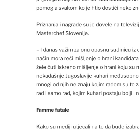
pomogla svakom ko je htio dostići neko zna
Priznanja i nagrade su je dovele na televizij
Masterchef Slovenije.
– I danas važim za onu opasnu sudinicu iz emi
način mora reći mišljenje o hrani kandidata,
žele čuti iskreno mišljenje o hrani koju su 
nekadašnje Jugoslavije kuhari međusobno d
mnogi od njih ne znaju kojim radom su to zas
rad i samo rad, kojim kuhari postaju bolji i 
Famme fatale
Kako su mediji utjecali na to da bude izab