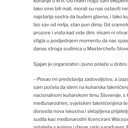
kuhanje u krvi. Od malih nogu sam eksperimen
Iako smo bili mali, morali su nas ostaviti n
najstarija sestra da budem glavna, i tako kuh
bio sav od mrlja, stan pun dima. Od sramote
prozore i vrata kad vide dim, nisam ni otvar
stigla u posljednjem momentu da nas spasi. 
danas stroga sudinica u Masterchefu Slove
Sjajan je organizator i puno polaže u dobru
– Posao mi predstavlja zadovoljstvo, a iza
sam počela da idem na kuharska takmičenja, 
nacionalnom kuharskom timu Slovenije, s 
međunarodnim, svjetskim takmičenjima te n
donosila nova iskustva i sklopljena prijate
sudila kao međunarodni licencirani Wacso
prijatelja s kojima i danas rado sarađujem. 