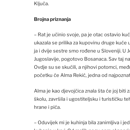
Ključa.
Brojna priznanja
– Rat je učinio svoje, pa je otac ostavio k
ukazala se prilika za kupovinu druge kuće u
ja i dvije sestre smo rođene u Sloveniji. U 
Jugoslavije, pogotovo Bosanaca. Sav taj nar
Ovdje su se skućili, a njihovi potomci, među
početku će Alma Rekić, jedna od najpoznati
Alma je kao djevojčica znala šta će joj biti
školu, završila i ugostiteljsku i turističku 
hrane i pića.
– Oduvijek mi je kuhinja bila zanimljiva i j