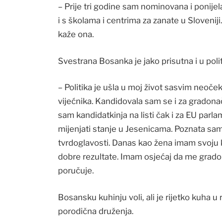
– Prije tri godine sam nominovana i ponije
i s školama i centrima za zanate u Sloveniji
kaže ona.
Svestrana Bosanka je jako prisutna i u poli
– Politika je ušla u moj život sasvim neoč
vijećnika. Kandidovala sam se i za gradonač
sam kandidatkinja na listi čak i za EU parla
mijenjati stanje u Jesenicama. Poznata sam
tvrdoglavosti. Danas kao žena imam svoju ko
dobre rezultate. Imam osjećaj da me gradon
poručuje.
Bosansku kuhinju voli, ali je rijetko kuha 
porodična druženja.