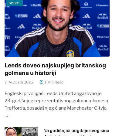
SPORT
Leeds doveo najskupljeg britanskog
golmana u historiji
7. Augusta 2026.
1 Min Read
Engleski prvoligaš Leeds United angažovao je
23-godišnjeg reprezentativnog golmana Jamesa
Trafforda, dosadašnjeg člana Manchester Cityja,
…
Na godišnjici pogibije svog sina