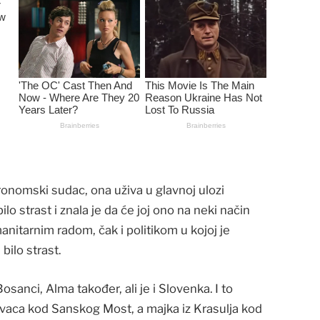
ronomski sudac, ona uživa u glavnoj ulozi
lo strast i znala je da će joj ono na neki način
manitarnim radom, čak i politikom u kojoj je
bilo strast.
osanci, Alma također, ali je i Slovenka. I to
tovaca kod Sanskog Most, a majka iz Krasulja kod