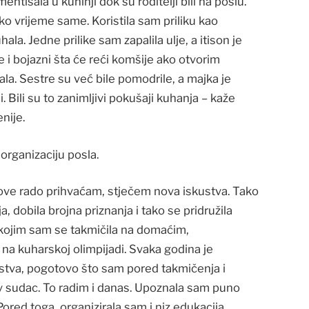
tisala u kuhinji dok su roditelji bili na poslu.
eko vrijeme same. Koristila sam priliku kao
ala. Jedne prilike sam zapalila ulje, a itison je
 i bojazni šta će reći komšije ako otvorim
ala. Sestre su već bile pomodrile, a majka je
Bili su to zanimljivi pokušaji kuhanja – kaže
nije.
 organizaciju posla.
zove rado prihvaćam, stječem nova iskustva. Tako
dobila brojna priznanja i tako se pridružila
kojim sam se takmičila na domaćim,
a kuharskoj olimpijadi. Svaka godina je
ljstva, pogotovo što sam pored takmičenja i
v sudac. To radim i danas. Upoznala sam puno
Pored toga, organizirala sam i niz edukacija,