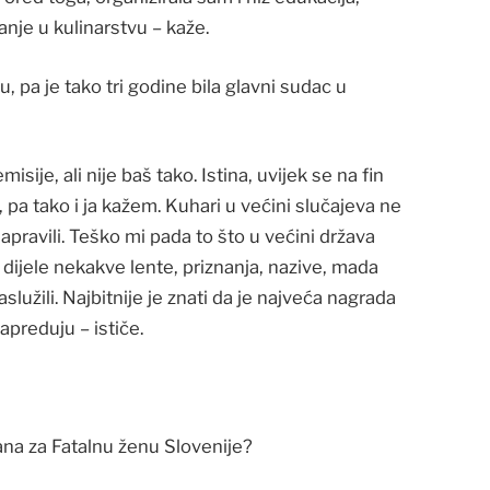
nje u kulinarstvu – kaže.
u, pa je tako tri godine bila glavni sudac u
sije, ali nije baš tako. Istina, uvijek se na fin
 pa tako i ja kažem. Kuhari u većini slučajeva ne
napravili. Teško mi pada to što u većini država
ijele nekakve lente, priznanja, nazive, mada
lužili. Najbitnije je znati da je najveća nagrada
napreduju – ističe.
rana za Fatalnu ženu Slovenije?