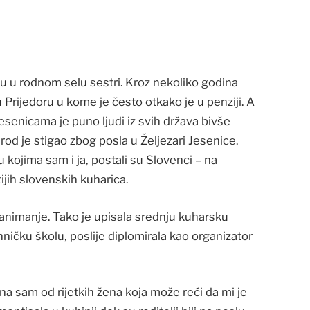
uću u rodnom selu sestri. Kroz nekoliko godina
 Prijedoru u kome je često otkako je u penziji. A
Jesenicama je puno ljudi iz svih država bivše
od je stigao zbog posla u Željezari Jesenice.
 kojima sam i ja, postali su Slovenci – na
jih slovenskih kuharica.
 zanimanje. Tako je upisala srednju kuharsku
tehničku školu, poslije diplomirala kao organizator
edna sam od rijetkih žena koja može reći da mi je