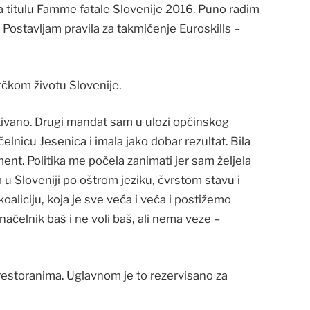
la titulu Famme fatale Slovenije 2016. Puno radim
. Postavljam pravila za takmičenje Euroskills –
tčkom životu Slovenije.
ekivano. Drugi mandat sam u ulozi općinskog
elnicu Jesenica i imala jako dobar rezultat. Bila
ment. Politika me počela zanimati jer sam željela
 u Sloveniji po oštrom jeziku, čvrstom stavu i
aliciju, koja je sve veća i veća i postižemo
ačelnik baš i ne voli baš, ali nema veze –
u restoranima. Uglavnom je to rezervisano za