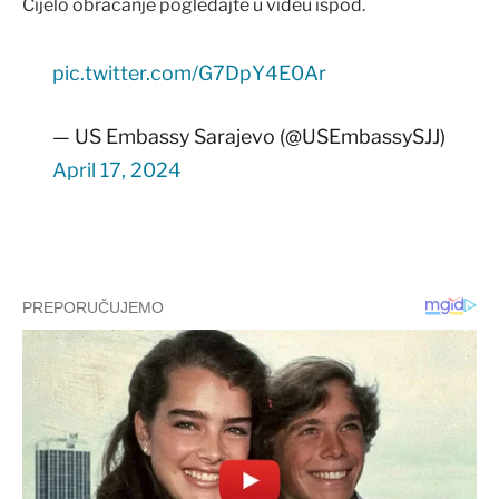
Cijelo obraćanje pogledajte u videu ispod.
pic.twitter.com/G7DpY4E0Ar
— US Embassy Sarajevo (@USEmbassySJJ)
April 17, 2024