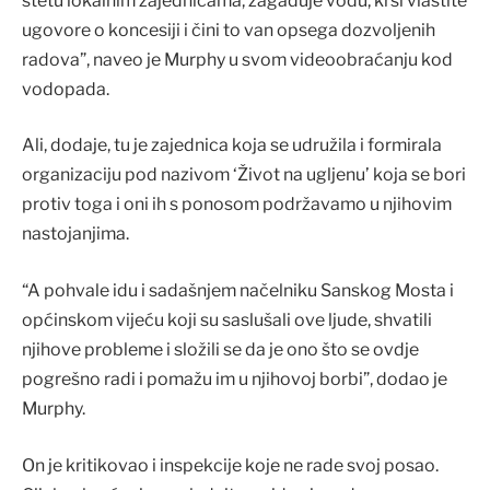
štetu lokalnim zajednicama, zagađuje vodu, krši vlastite
ugovore o koncesiji i čini to van opsega dozvoljenih
radova”, naveo je Murphy u svom videoobraćanju kod
vodopada.
Ali, dodaje, tu je zajednica koja se udružila i formirala
organizaciju pod nazivom ‘Život na ugljenu’ koja se bori
protiv toga i oni ih s ponosom podržavamo u njihovim
nastojanjima.
“A pohvale idu i sadašnjem načelniku Sanskog Mosta i
općinskom vijeću koji su saslušali ove ljude, shvatili
njihove probleme i složili se da je ono što se ovdje
pogrešno radi i pomažu im u njihovoj borbi”, dodao je
Murphy.
On je kritikovao i inspekcije koje ne rade svoj posao.