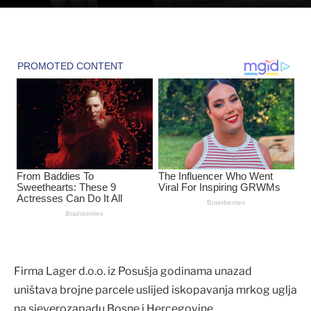
Firma Lager d.o.o. iz Posušja godinama unazad
uništava brojne parcele uslijed iskopavanja mrkog uglja
na sjeverozapadu Bosne i Hercegovine.