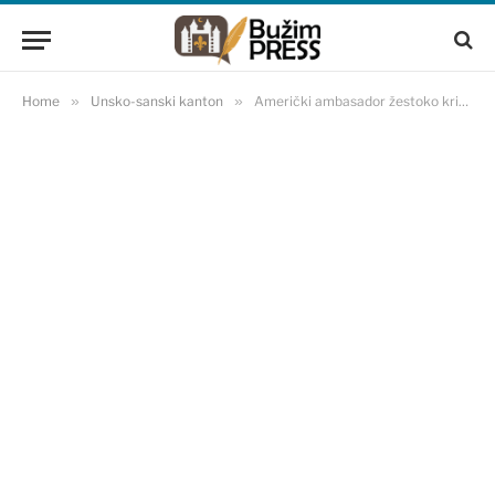
Home
»
Unsko-sanski kanton
»
Američki ambasador žestoko kritikovao ‘Lager’ zbog štetnih radnji kod Sanskog Mosta (VIDEO)