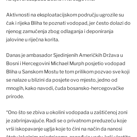
Aktivnosti na eksploatacijskom području ugrozile su
čak i rijeka Bliha te poznati vodopad, jer često dolazi do
njenog zamućenja zbog odlaganja i deponiranja
jalovine u riječna korita.
Danas je ambasador Sjedinjenih Američkih Država u
Bosni i Hercegovini Michael Murph posjetio vodopad
Bliha u Sanskom Mostu te tom prilikom pozvao sve koji
se nalaze u blizini da posjete ovo mjesto, jedno od
mnogih, kako navodi, čuda bosansko-hercegovačke
prirode.
“Ono što se zbiva u okolini vodopada u zaštićenoj zoni
je zabrinjavajuće. Radi se o privatnom preduzeću koje
vrši iskopavanje uglja koje to čini na način da nanosi