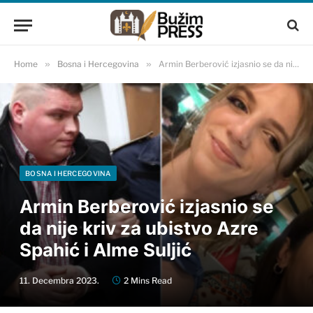
Home
»
Bosna i Hercegovina
»
Armin Berberović izjasnio se da nije kriv za ubistvo Azre Spahić i Alme Suljić
BOSNA I HERCEGOVINA
Armin Berberović izjasnio se
da nije kriv za ubistvo Azre
Spahić i Alme Suljić
11. Decembra 2023.
2 Mins Read