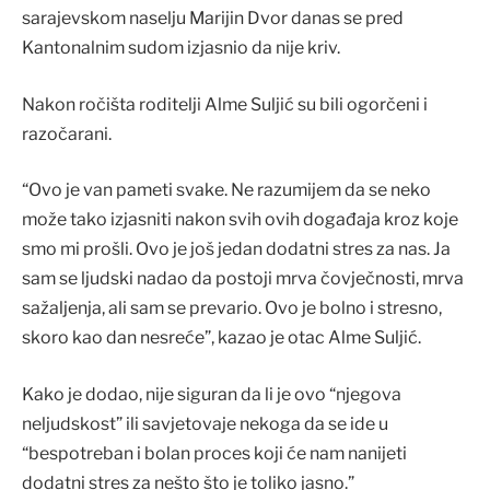
sarajevskom naselju Marijin Dvor danas se pred
Kantonalnim sudom izjasnio da nije kriv.
Nakon ročišta roditelji Alme Suljić su bili ogorčeni i
razočarani.
“Ovo je van pameti svake. Ne razumijem da se neko
može tako izjasniti nakon svih ovih događaja kroz koje
smo mi prošli. Ovo je još jedan dodatni stres za nas. Ja
sam se ljudski nadao da postoji mrva čovječnosti, mrva
sažaljenja, ali sam se prevario. Ovo je bolno i stresno,
skoro kao dan nesreće”, kazao je otac Alme Suljić.
Kako je dodao, nije siguran da li je ovo “njegova
neljudskost” ili savjetovaje nekoga da se ide u
“bespotreban i bolan proces koji će nam nanijeti
dodatni stres za nešto što je toliko jasno.”