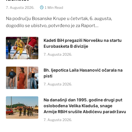
7. Augusta 2026.
1 Min Read
Na području Bosanske Krupe u četvrtak, 6. augusta,
dogodilo se ubistvo, potvrđeno je za Raport…
Kadeti BiH pregazili Norvešku na startu
Eurobasketa B divizije
7. Augusta 2026.
Bh. ljepotica Laila Hasanović očarala na
pisti
7. Augusta 2026.
Na današnji dan 1995. godine drugi put
oslobođena Velika Kladuša, snage
Armije RBiH srušile Abdićevu paradržavu
7. Augusta 2026.