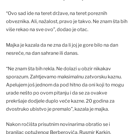
“Ovo sad ide na teret države, na teret poreznih
obveznika. Ali, nažalost, pravo je takvo. Ne znam šta bih
više rekao na sve ovo”, dodao je otac.
Majka je kazala da ne zna da li joj je gore bilo na dan
nesreće, na dan sahrane ili danas.
“Ne znam šta bih rekla. Ne dolazi u obzir nikakav
sporazum. Zahtjevamo maksimalnu zatvorsku kaznu.
Apelujem još jednom da pod hitno da oni koji to mogu
urade nešto po ovom pitanju i da se za ovakve
prekršaje dodjele duplo veće kazne. 20 godina za
dvostruko ubistvo je premalo”, kazala je majka.
Nakon ročišta prisutnim novinarima obratio se i
branilac optuženog Berberovića, Rusmir Karkin.