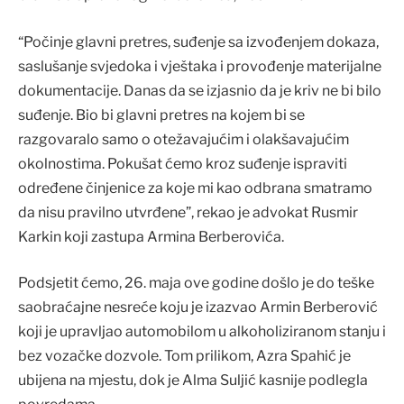
“Počinje glavni pretres, suđenje sa izvođenjem dokaza,
saslušanje svjedoka i vještaka i provođenje materijalne
dokumentacije. Danas da se izjasnio da je kriv ne bi bilo
suđenje. Bio bi glavni pretres na kojem bi se
razgovaralo samo o otežavajućim i olakšavajućim
okolnostima. Pokušat ćemo kroz suđenje ispraviti
određene činjenice za koje mi kao odbrana smatramo
da nisu pravilno utvrđene”, rekao je advokat Rusmir
Karkin koji zastupa Armina Berberovića.
Podsjetit ćemo, 26. maja ove godine došlo je do teške
saobraćajne nesreće koju je izazvao Armin Berberović
koji je upravljao automobilom u alkoholiziranom stanju i
bez vozačke dozvole. Tom prilikom, Azra Spahić je
ubijena na mjestu, dok je Alma Suljić kasnije podlegla