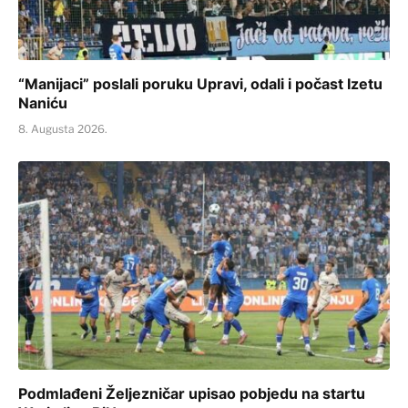
“Manijaci” poslali poruku Upravi, odali i počast Izetu
Naniću
8. Augusta 2026.
Podmlađeni Željezničar upisao pobjedu na startu