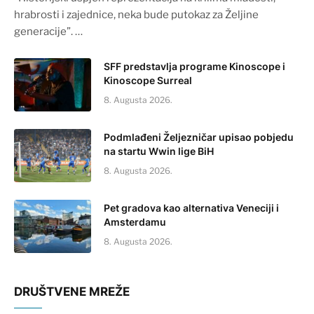
hrabrosti i zajednice, neka bude putokaz za Željine
generacije”. …
SFF predstavlja programe Kinoscope i
Kinoscope Surreal
8. Augusta 2026.
Podmlađeni Željezničar upisao pobjedu
na startu Wwin lige BiH
8. Augusta 2026.
Pet gradova kao alternativa Veneciji i
Amsterdamu
8. Augusta 2026.
DRUŠTVENE MREŽE