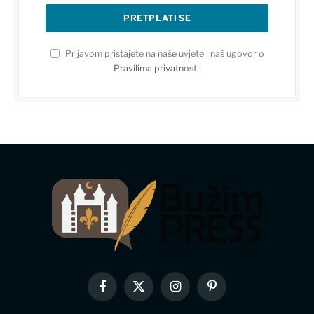
Prijavom pristajete na naše uvjete i naš ugovor o
Pravilima privatnosti
.
Facebook
X
Instagram
Pinterest
(Twitter)