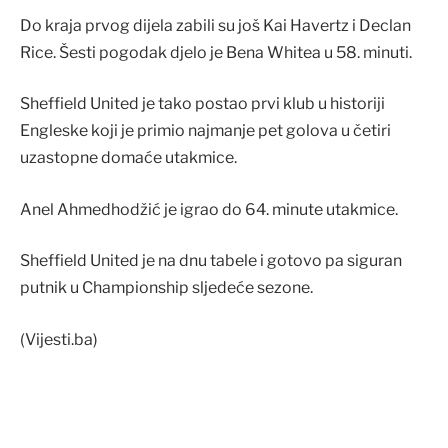
Do kraja prvog dijela zabili su još Kai Havertz i Declan
Rice. Šesti pogodak djelo je Bena Whitea u 58. minuti.
Sheffield United je tako postao prvi klub u historiji
Engleske koji je primio najmanje pet golova u četiri
uzastopne domaće utakmice.
Anel Ahmedhodžić je igrao do 64. minute utakmice.
Sheffield United je na dnu tabele i gotovo pa siguran
putnik u Championship sljedeće sezone.
(Vijesti.ba)