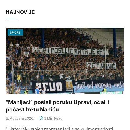
NAJNOVIJE
SPORT
“Manijaci” poslali poruku Upravi, odali i
počast Izetu Naniću
8. Augusta 2026.
1 Min Read
“Historijski uspjeh reprezentacija na krilima mladosti,