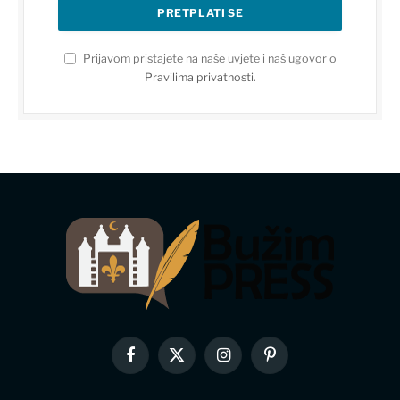
Prijavom pristajete na naše uvjete i naš ugovor o
Pravilima privatnosti
.
Facebook
X
Instagram
Pinterest
(Twitter)