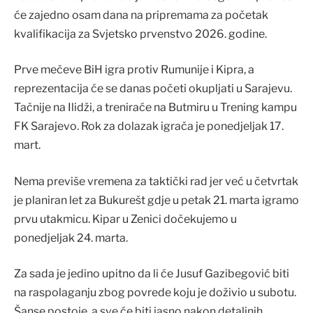
će zajedno osam dana na pripremama za početak
kvalifikacija za Svjetsko prvenstvo 2026. godine.
Prve mečeve BiH igra protiv Rumunije i Kipra, a
reprezentacija će se danas početi okupljati u Sarajevu.
Tačnije na Ilidži, a treniraće na Butmiru u Trening kampu
FK Sarajevo. Rok za dolazak igrača je ponedjeljak 17.
mart.
Nema previše vremena za taktički rad jer već u četvrtak
je planiran let za Bukurešt gdje u petak 21. marta igramo
prvu utakmicu. Kipar u Zenici dočekujemo u
ponedjeljak 24. marta.
Za sada je jedino upitno da li će Jusuf Gazibegović biti
na raspolaganju zbog povrede koju je doživio u subotu.
Šanse postoje, a sve će biti jasno nakon detaljnih