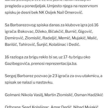
pregleda u ponedjeljak. Umjesto njega na rezervnom
spisku je desni bek NK Osijek Nail Omerović.
Sa Barbarezovog spiska danas za klubove igra još 16
igrača: Đakovac, Džeko, Bičakčić, Burnić, Gigović,
Demirović, Zlomislić, Radeljić, Memić, Mujakić, Malić,
Barišić, Tahirović, Šunjić, Kolašinac i Dedić.
16 razloga za brigu reklo bi se, uz 17-tu brigu oko
Gazibegovića, prenosi reprezentacija.ba.
Sergej Barbarez pozvao je 23 igrača za ovu utakmicu, a
spisak se nalazi u nastavku.
Golmani: Nikola Vasilj, Martin Zlomislić, Osman Hadžikić
Odbrana: Sead Kolašinac, Amar Dedić, Nihad Mujakić,