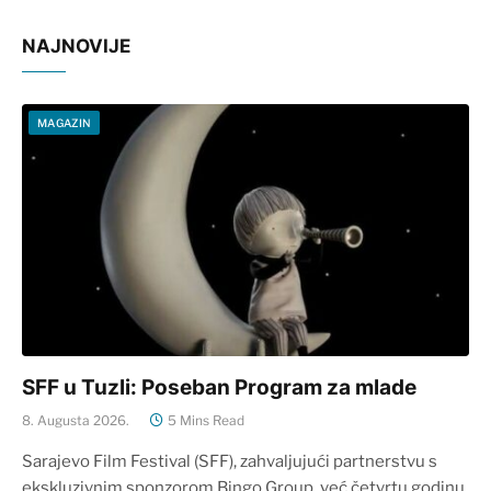
NAJNOVIJE
MAGAZIN
SFF u Tuzli: Poseban Program za mlade
8. Augusta 2026.
5 Mins Read
Sarajevo Film Festival (SFF), zahvaljujući partnerstvu s
ekskluzivnim sponzorom Bingo Group, već četvrtu godinu