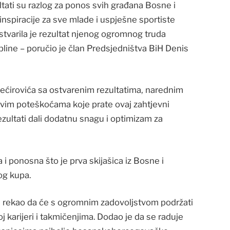
ultati su razlog za ponos svih građana Bosne i
inspiracije za sve mlade i uspješne sportiste
stvarila je rezultat njenog ogromnog truda
ipline – poručio je član Predsjedništva BiH Denis
Bećirovića sa ostvarenim rezultatima, narednim
svim poteškoćama koje prate ovaj zahtjevni
rezultati dali dodatnu snagu i optimizam za
a i ponosna što je prva skijašica iz Bosne i
og kupa.
e rekao da će s ogromnim zadovoljstvom podržati
j karijeri i takmičenjima. Dodao je da se raduje