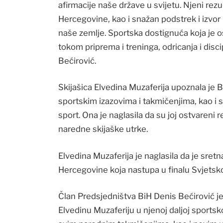
afirmacije naše države u svijetu. Njeni rez
Hercegovine, kao i snažan podstrek i izvor 
naše zemlje. Sportska dostignuća koja je o
tokom priprema i treninga, odricanja i disc
Bećirović.
Skijašica Elvedina Muzaferija upoznala je 
sportskim izazovima i takmičenjima, kao i 
sport. Ona je naglasila da su joj ostvareni 
naredne skijaške utrke.
Elvedina Muzaferija je naglasila da je sretn
Hercegovine koja nastupa u finalu Svjetsk
Član Predsjedništva BiH Denis Bećirović j
Elvedinu Muzaferiju u njenoj daljoj sportsko