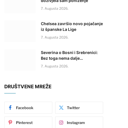
doživjela sam poniženje
7. Augusta 2026.
Chelsea završio novo pojačanje
iz španske La Lige
7. Augusta 2026.
Severina o Bosni i Srebrenici:
Bez toga nema dalje…
7. Augusta 2026.
DRUŠTVENE MREŽE
Facebook
Twitter
Pinterest
Instagram