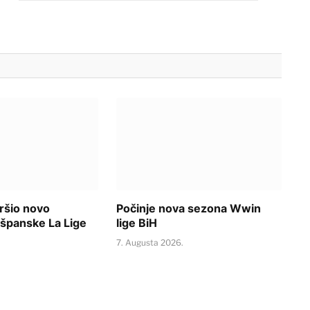
ršio novo
Počinje nova sezona Wwin
 španske La Lige
lige BiH
.
7. Augusta 2026.