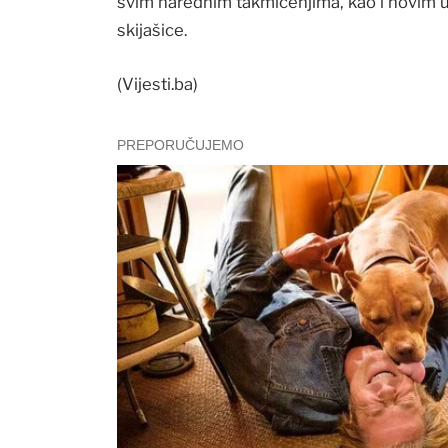
svim narednim takmičenjima, kao i novim
skijašice.
(Vijesti.ba)