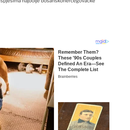
 uspjesima najbolje bosanskohercegovačke