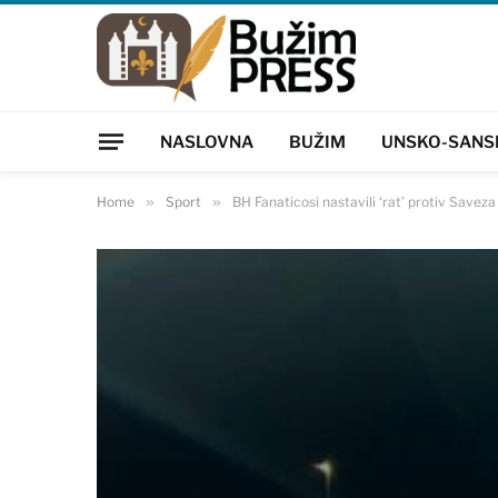
NASLOVNA
BUŽIM
UNSKO-SANS
Home
»
Sport
»
BH Fanaticosi nastavili ‘rat’ protiv Saveza 