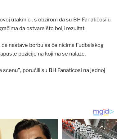
a ovoj utakmici, s obzirom da su BH Fanaticosi u
račima da ostvare što bolji rezultat.
iku i da nastave borbu sa čelnicima Fudbalskog
apuste pozicije na kojima se nalaze.
na scenu”, poručili su BH Fanaticosi na jednoj