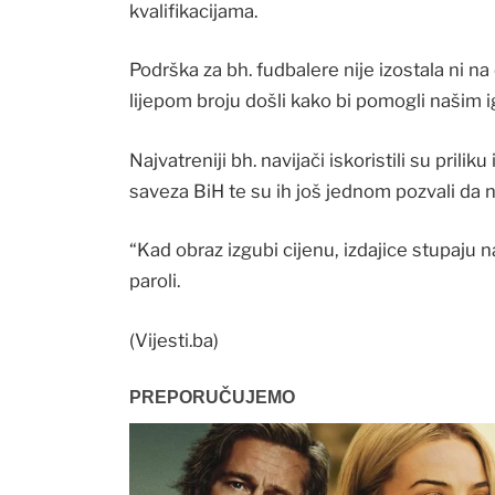
kvalifikacijama.
Podrška za bh. fudbalere nije izostala ni n
lijepom broju došli kako bi pomogli našim ig
Najvatreniji bh. navijači iskoristili su pril
saveza BiH te su ih još jednom pozvali da n
“Kad obraz izgubi cijenu, izdajice stupaju 
paroli.
(Vijesti.ba)