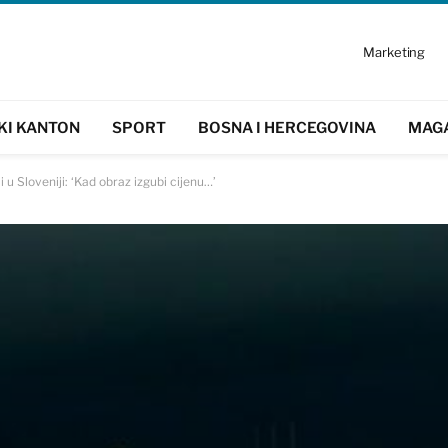
Marketing
KI KANTON
SPORT
BOSNA I HERCEGOVINA
MAG
i u Sloveniji: ‘Kad obraz izgubi cijenu…’