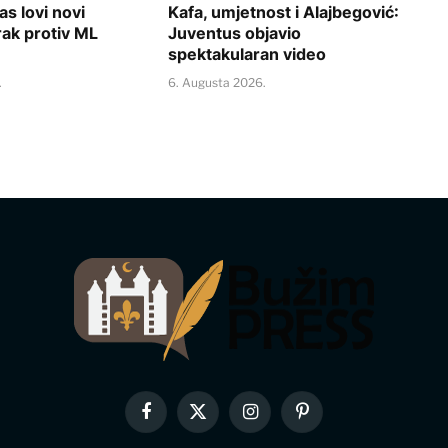
s lovi novi
Kafa, umjetnost i Alajbegović:
rak protiv ML
Juventus objavio
spektakularan video
.
6. Augusta 2026.
Facebook
X
Instagram
Pinterest
(Twitter)