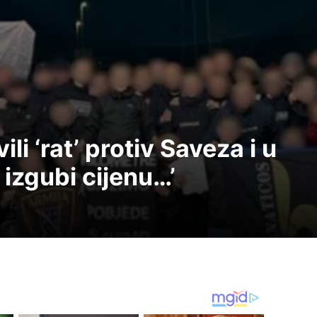
li ‘rat’ protiv Saveza i u
 izgubi cijenu…’