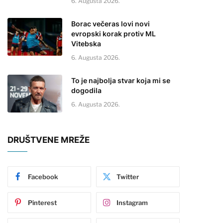
6. Augusta 2026.
Borac večeras lovi novi
evropski korak protiv ML
Vitebska
6. Augusta 2026.
To je najbolja stvar koja mi se
dogodila
6. Augusta 2026.
DRUŠTVENE MREŽE
Facebook
Twitter
Pinterest
Instagram