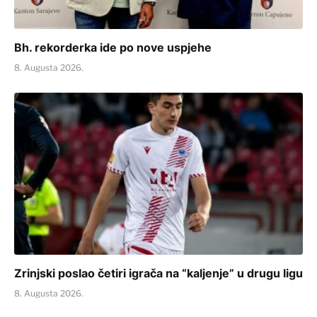
Bh. rekorderka ide po nove uspjehe
8. Augusta 2026.
Zrinjski poslao četiri igrača na “kaljenje” u drugu ligu
8. Augusta 2026.