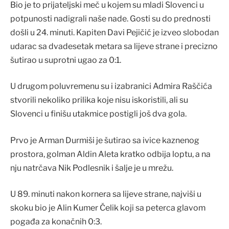
Bio je to prijateljski meč u kojem su mladi Slovenci u
potpunosti nadigrali naše nade. Gosti su do prednosti
došli u 24. minuti. Kapiten Davi Pejičić je izveo slobodan
udarac sa dvadesetak metara sa lijeve strane i precizno
šutirao u suprotni ugao za 0:1.
U drugom poluvremenu su i izabranici Admira Raščića
stvorili nekoliko prilika koje nisu iskoristili, ali su
Slovenci u finišu utakmice postigli još dva gola.
Prvo je Arman Durmiši je šutirao sa ivice kaznenog
prostora, golman Aldin Aleta kratko odbija loptu, a na
nju natrčava Nik Podlesnik i šalje je u mrežu.
U 89. minuti nakon kornera sa lijeve strane, najviši u
skoku bio je Alin Kumer Čelik koji sa peterca glavom
pogađa za konačnih 0:3.