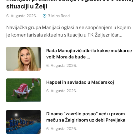
situaciji u Želji
6. Augusta 2026.
3 Mins Read
Navijačka grupa Manijaci oglasila se saopćenjem u kojem
je komentarisala aktuelnu situaciju u FK Željezničar…
Rada Manojlović otkrila kakve muškarce
voli: Mora da bude …
6. Augusta 2026.
Hapoel ih savladao u Mađarskoj
6. Augusta 2026.
Dinamo “završio posao” već u prvom
meču sa Žalgirisom uz debi Prevljaka
6. Augusta 2026.