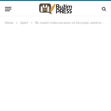
Home
»
Sport
»
Bh. kadeti teško poraženi od Slovenije, selektor kaže: Ko nije gledao utakmicu…