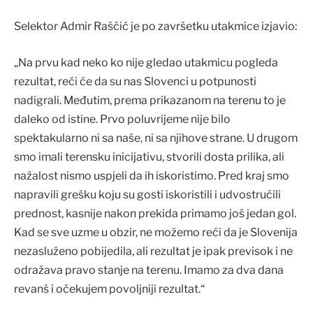
Selektor Admir Raščić je po završetku utakmice izjavio:
„Na prvu kad neko ko nije gledao utakmicu pogleda
rezultat, reći će da su nas Slovenci u potpunosti
nadigrali. Međutim, prema prikazanom na terenu to je
daleko od istine. Prvo poluvrijeme nije bilo
spektakularno ni sa naše, ni sa njihove strane. U drugom
smo imali terensku inicijativu, stvorili dosta prilika, ali
nažalost nismo uspjeli da ih iskoristimo. Pred kraj smo
napravili grešku koju su gosti iskoristili i udvostručili
prednost, kasnije nakon prekida primamo još jedan gol.
Kad se sve uzme u obzir, ne možemo reći da je Slovenija
nezasluženo pobijedila, ali rezultat je ipak previsok i ne
odražava pravo stanje na terenu. Imamo za dva dana
revanš i očekujem povoljniji rezultat.“