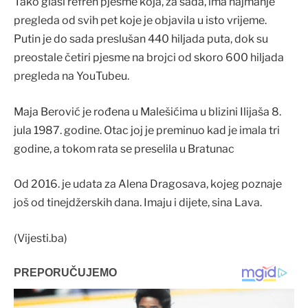
Tako glasi refren pjesme koja, za sada, ima najmanje
pregleda od svih pet koje je objavila u isto vrijeme.
Putin je do sada preslušan 440 hiljada puta, dok su
preostale četiri pjesme na brojci od skoro 600 hiljada
pregleda na YouTubeu.
Maja Berović je rođena u Malešićima u blizini Ilijaša 8.
jula 1987. godine. Otac joj je preminuo kad je imala tri
godine, a tokom rata se preselila u Bratunac
Od 2016. je udata za Alena Dragosava, kojeg poznaje
još od tinejdžerskih dana. Imaju i dijete, sina Lava.
(Vijesti.ba)