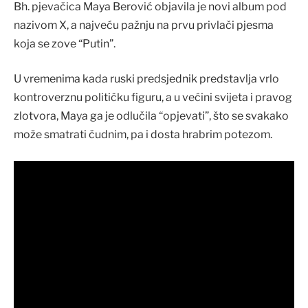
Bh. pjevačica Maya Berović objavila je novi album pod
nazivom X, a najveću pažnju na prvu privlači pjesma
koja se zove “Putin”.
U vremenima kada ruski predsjednik predstavlja vrlo
kontroverznu političku figuru, a u većini svijeta i pravog
zlotvora, Maya ga je odlučila “opjevati”, što se svakako
može smatrati čudnim, pa i dosta hrabrim potezom.