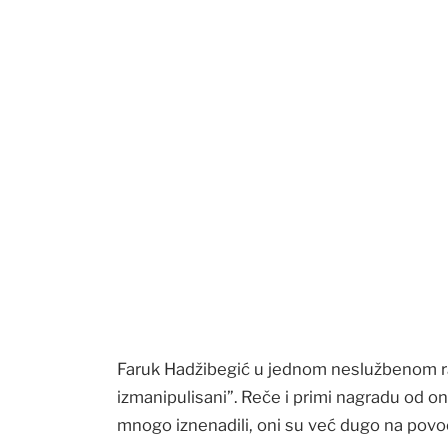
Faruk Hadžibegić u jednom neslužbenom r
izmanipulisani”. Reče i primi nagradu od oni
mnogo iznenadili, oni su već dugo na povocu