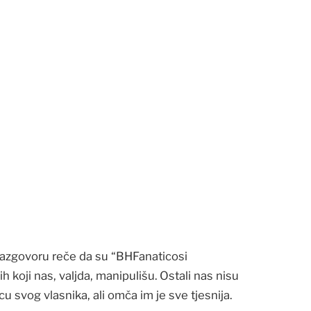
azgovoru reče da su “BHFanaticosi
h koji nas, valjda, manipulišu. Ostali nas nisu
 svog vlasnika, ali omča im je sve tjesnija.