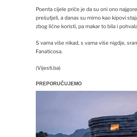
Poenta cijele priče je da su oni ono najgo
prešutjeli, a danas su mirno kao kipovi sta
zbog lične koristi, pa makar to bila i pohvala
S vama više nikad, s vama više nigdje, sra
Fanaticosa.
(Vijesti.ba)