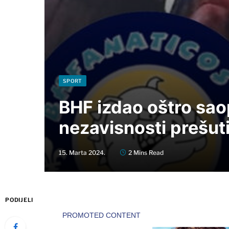
SPORT
BHF izdao oštro sao
nezavisnosti prešuti
15. Marta 2024.
2 Mins Read
PODIJELI