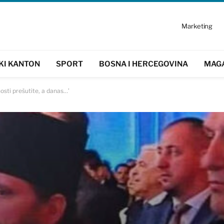
Marketing
KI KANTON
SPORT
BOSNA I HERCEGOVINA
MAG
osti prešutite, a danas…’