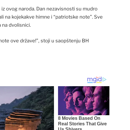
re iz ovog naroda. Dan nezavisnosti su mudro
jali na kojekakve himne i “patriotske note”. Sve
 na dvolisnici.
mote ove države!”, stoji u saopštenju BH