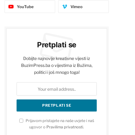
YouTube
Vimeo
Pretplati se
Dobijte najnovije kreativne vijesti iz
BuzimPress.ba o vijestima iz Bužima,
politici i još mnogo toga!
Prijavom pristajete na naše uvjete i naš
ugovor o
Pravilima privatnosti
.