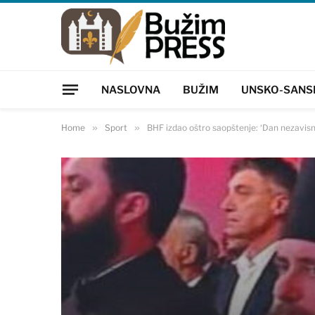
NASLOVNA
BUŽIM
UNSKO-SANS
Home
»
Sport
»
BHF izdao oštro saopštenje: ‘Dan nezavisn