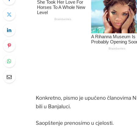
Konkretno, pismo je upućeno članovima NF
bili u Banjaluci.
Saopštenje prenosimo u cjelosti.