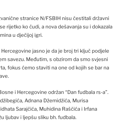
zvanične stranice N/FSBIH nisu čestitali državni
e rijetko ko čudi, a nova dešavanja su i dokazala
ina u dječijoj igri.
 Hercegovine jasno je da je broj tri ključ podjele
ašem savezu. Međutim, s obzirom da smo svjesni
rta, fokus ćemo staviti na one od kojih se bar na
ave.
i Bosne i Hercegovine održan “Dan fudbala rs-a”.
adžibegića, Adnana Džemidžića, Murisa
dhata Sarajčića, Muhidina Raščića i Irfana
 ljubav i ljepšu sliku bh. fudbala.