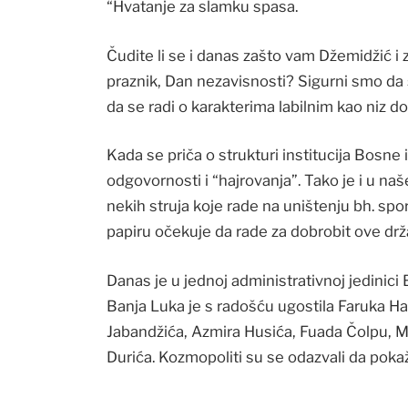
“Hvatanje za slamku spasa.
Čudite li se i danas zašto vam Džemidžić i 
praznik, Dan nezavisnosti? Sigurni smo da s
da se radi o karakterima labilnim kao niz dom
Kada se priča o strukturi institucija Bosne i
odgovornosti i “hajrovanja”. Tako je i u n
nekih struja koje rade na uništenju bh. spo
papiru očekuje da rade za dobrobit ove drž
Danas je u jednoj administrativnoj jedinic
Banja Luka je s radošću ugostila Faruka H
Jabandžića, Azmira Husića, Fuada Čolpu, Mi
Durića. Kozmopoliti su se odazvali da pokažu