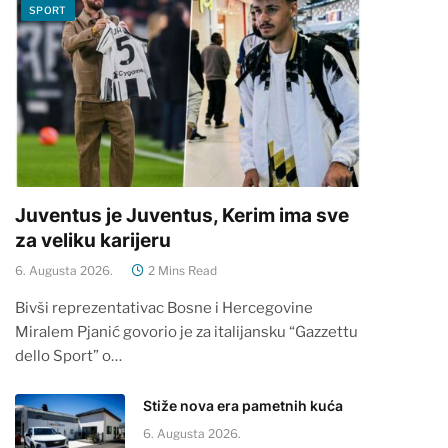
SPORT
Juventus je Juventus, Kerim ima sve
za veliku karijeru
6. Augusta 2026.
2 Mins Read
Bivši reprezentativac Bosne i Hercegovine
Miralem Pjanić govorio je za italijansku “Gazzettu
dello Sport” o…
Stiže nova era pametnih kuća
6. Augusta 2026.