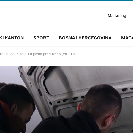
Marketing
KI KANTON
SPORT
BOSNA I HERCEGOVINA
MAG
raksu đake šalju i u javna preduzeća (VIDEO)