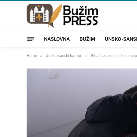
NASLOVNA
BUŽIM
UNSKO-SANS
Home
»
Unsko-sanski kanton
»
Bihaćke srednje škole na p