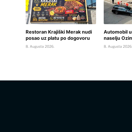
Restoran Krajiški Merak nudi
Automobil ud
posao uz platu po dogovoru
naselju Ozi
8. Augusta 2026.
8. Augusta 2026