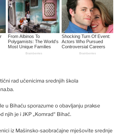
tični rad učenicima srednjih škola
čna.ba.
e u Bihaću sporazume o obavljanju prakse
d njih je i JKP „Komrad“ Bihać.
ici iz Mašinsko-saobraćajne mješovite srednje