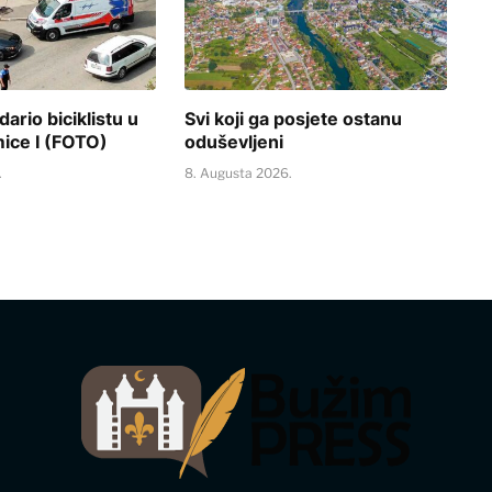
ario biciklistu u
Svi koji ga posjete ostanu
mice I (FOTO)
oduševljeni
.
8. Augusta 2026.