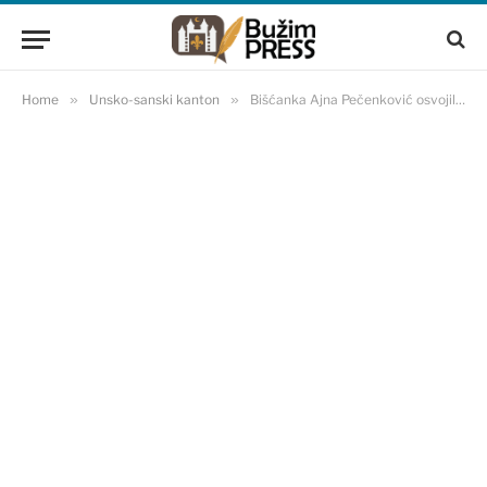
Home
»
Unsko-sanski kanton
»
Bišćanka Ajna Pečenković osvojila zlatnu medalju na naučnoj Olimpijadi u Tunisu