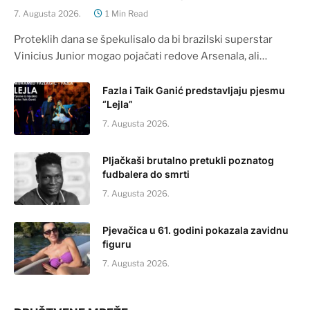
7. Augusta 2026.
1 Min Read
Proteklih dana se špekulisalo da bi brazilski superstar
Vinicius Junior mogao pojačati redove Arsenala, ali…
Fazla i Taik Ganić predstavljaju pjesmu
“Lejla”
7. Augusta 2026.
Pljačkaši brutalno pretukli poznatog
fudbalera do smrti
7. Augusta 2026.
Pjevačica u 61. godini pokazala zavidnu
figuru
7. Augusta 2026.