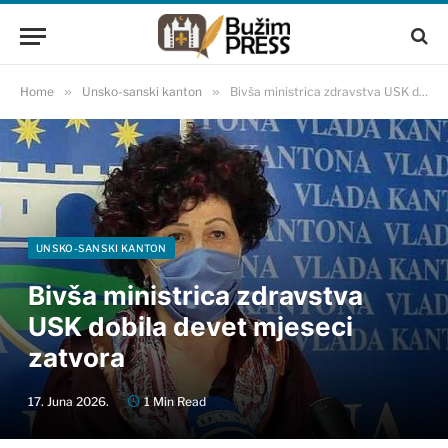
Home
»
Unsko-sanski kanton
»
Bivša ministrica zdravstva USK dobila devet mjeseci zatvora
UNSKO-SANSKI KANTON
Bivša ministrica zdravstva
USK dobila devet mjeseci
zatvora
17. Juna 2026.
1 Min Read