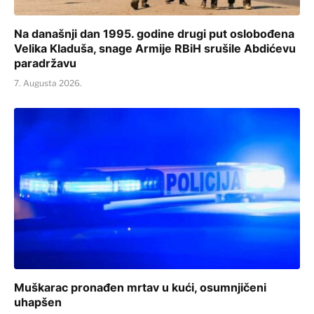
Na današnji dan 1995. godine drugi put oslobođena
Velika Kladuša, snage Armije RBiH srušile Abdićevu
paradržavu
7. Augusta 2026.
Muškarac pronađen mrtav u kući, osumnjičeni
uhapšen