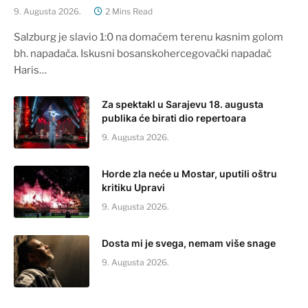
9. Augusta 2026.
2 Mins Read
Salzburg je slavio 1:0 na domaćem terenu kasnim golom
bh. napadača. Iskusni bosanskohercegovački napadač
Haris…
Za spektakl u Sarajevu 18. augusta
publika će birati dio repertoara
9. Augusta 2026.
Horde zla neće u Mostar, uputili oštru
kritiku Upravi
9. Augusta 2026.
Dosta mi je svega, nemam više snage
9. Augusta 2026.