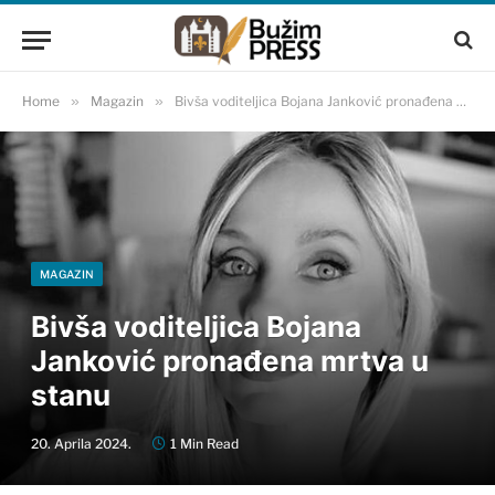
Home
»
Magazin
»
Bivša voditeljica Bojana Janković pronađena mrtva u stanu
MAGAZIN
Bivša voditeljica Bojana
Janković pronađena mrtva u
stanu
20. Aprila 2024.
1 Min Read