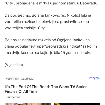
“City”, pronađena je mrtva u jednom stanu u Beogradu.
Da podsjetimo, Bojana Janković (ex Nikolić) bila je
voditeljica ružičaste televizije, a proslavile se kao
voditeljica emisije “City“.
Bojana se nedavno razvela od Ognjena Jankovića,
člana popularne grupe “Beogradski sindikat“ sa kojim
ima dvije kćerke i sa kojim je bila 15 godina u braku.
(Vijesti.ba)