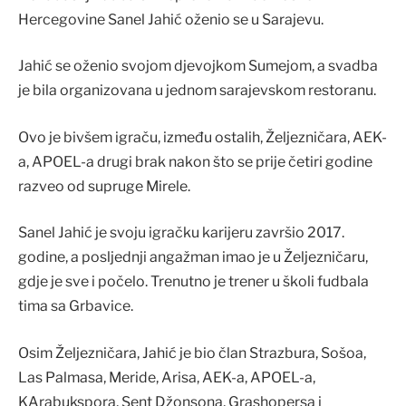
Hercegovine Sanel Jahić oženio se u Sarajevu.
Jahić se oženio svojom djevojkom Sumejom, a svadba
je bila organizovana u jednom sarajevskom restoranu.
Ovo je bivšem igraču, između ostalih, Željezničara, AEK-
a, APOEL-a drugi brak nakon što se prije četiri godine
razveo od supruge Mirele.
Sanel Jahić je svoju igračku karijeru završio 2017.
godine, a posljednji angažman imao je u Željezničaru,
gdje je sve i počelo. Trenutno je trener u školi fudbala
tima sa Grbavice.
Osim Željezničara, Jahić je bio član Strazbura, Sošoa,
Las Palmasa, Meride, Arisa, AEK-a, APOEL-a,
KArabukspora, Sent Džonsona, Grashopersa i