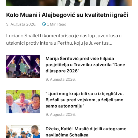
Kolo Muani i Alajbegović su kvalitetni igrači
9. Augusta 2026.
1 Min Read
Luciano Spalletti komentarisao je nastup Juventusa u
utakmici protiv Intera u Perthu, koju je Juventus…
Marija Šerifović pred više hiljada
posjetitelja u Travniku zatvorila “Dane
dijaspore 2026”
9. Augusta 2026.
“Ljudi mog kraja bili su u izbjeglištvu.
Bježali su pred vojskom, a željeli smo
samo autonomiju”
9. Augusta 2026.
Džeko, Katić i Muslić dijelili autograme
navijačima Schalkea