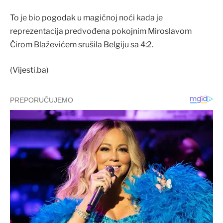
To je bio pogodak u magičnoj noći kada je
reprezentacija predvođena pokojnim Miroslavom
Ćirom Blaževićem srušila Belgiju sa 4:2.
(Vijesti.ba)