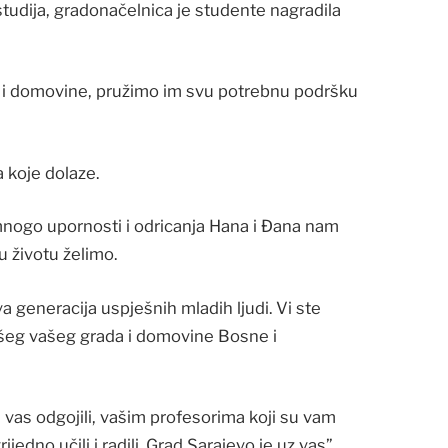
 studija, gradonačelnica je studente nagradila
da i domovine, pružimo im svu potrebnu podršku
 koje dolaze.
z mnogo upornosti i odricanja Hana i Đana nam
u životu želimo.
 generacija uspješnih mladih ljudi. Vi ste
jepšeg vašeg grada i domovine Bosne i
 vas odgojili, vašim profesorima koji su vam
ijedno učili i radili. Grad Sarajevo je uz vas”.