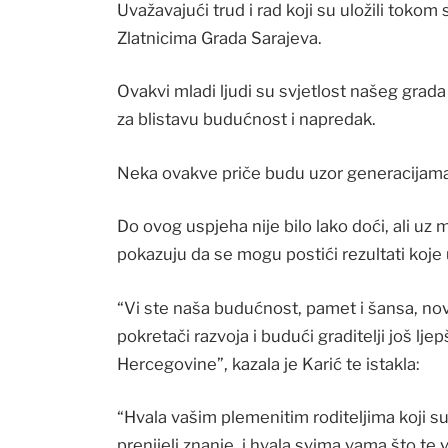
Uvažavajući trud i rad koji su uložili tokom
Zlatnicima Grada Sarajeva.
Ovakvi mladi ljudi su svjetlost našeg gra
za blistavu budućnost i napredak.
Neka ovakve priče budu uzor generacijama
Do ovog uspjeha nije bilo lako doći, ali u
pokazuju da se mogu postići rezultati koje 
“Vi ste naša budućnost, pamet i šansa, nova
pokretači razvoja i budući graditelji još l
Hercegovine”, kazala je Karić te istakla:
“Hvala vašim plemenitim roditeljima koji su
prenijeli znanje, i hvala svima vama što te vr