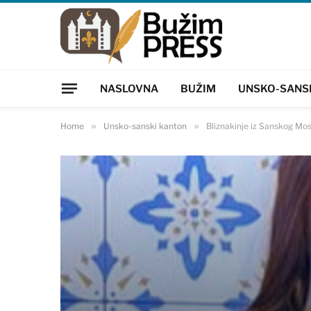
NASLOVNA
BUŽIM
UNSKO-SANS
Home
»
Unsko-sanski kanton
»
Bliznakinje iz Sanskog Mo