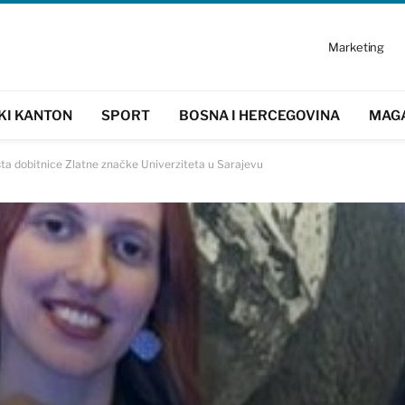
Marketing
KI KANTON
SPORT
BOSNA I HERCEGOVINA
MAG
sta dobitnice Zlatne značke Univerziteta u Sarajevu