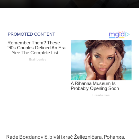
Rade Bogdanović, bivši igrač Željezničara, Pohanga,