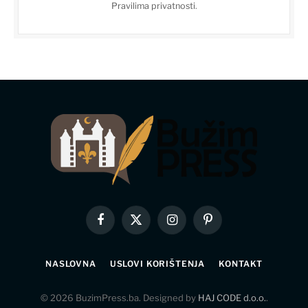
Pravilima privatnosti
.
Facebook
X
Instagram
Pinterest
(Twitter)
NASLOVNA
USLOVI KORIŠTENJA
KONTAKT
© 2026 BuzimPress.ba. Designed by
HAJ CODE d.o.o.
.