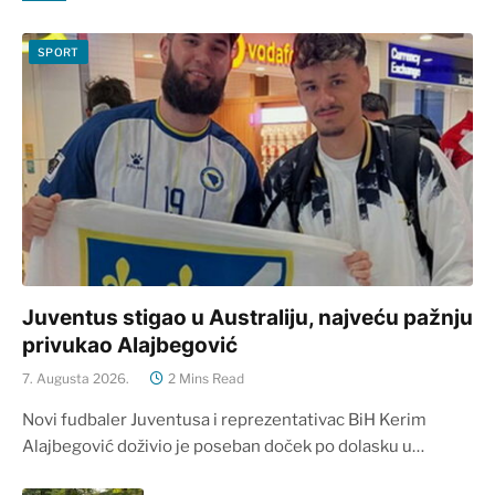
SPORT
Juventus stigao u Australiju, najveću pažnju
privukao Alajbegović
7. Augusta 2026.
2 Mins Read
Novi fudbaler Juventusa i reprezentativac BiH Kerim
Alajbegović doživio je poseban doček po dolasku u…