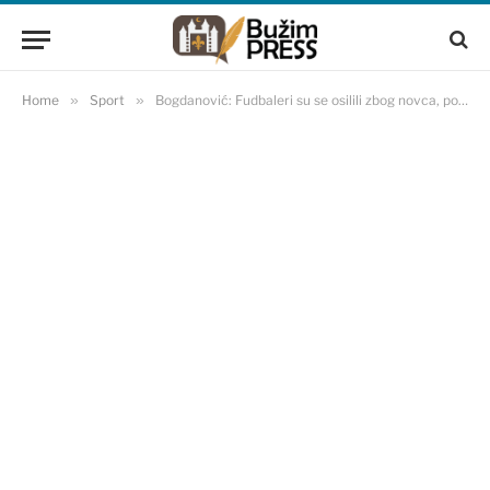
Home
»
Sport
»
Bogdanović: Fudbaleri su se osilili zbog novca, pogledajte koliko njih siluje žene