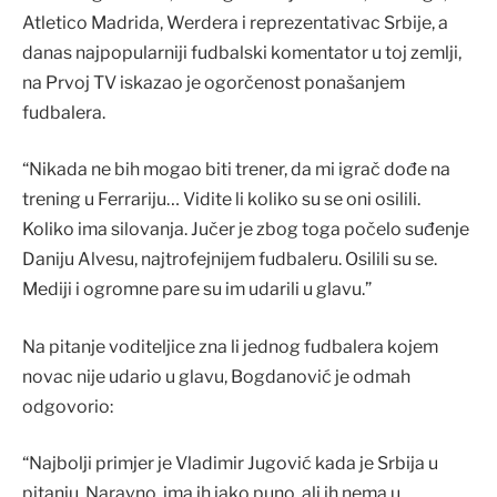
Atletico Madrida, Werdera i reprezentativac Srbije, a
danas najpopularniji fudbalski komentator u toj zemlji,
na Prvoj TV iskazao je ogorčenost ponašanjem
fudbalera.
“Nikada ne bih mogao biti trener, da mi igrač dođe na
trening u Ferrariju… Vidite li koliko su se oni osilili.
Koliko ima silovanja. Jučer je zbog toga počelo suđenje
Daniju Alvesu, najtrofejnijem fudbaleru. Osilili su se.
Mediji i ogromne pare su im udarili u glavu.”
Na pitanje voditeljice zna li jednog fudbalera kojem
novac nije udario u glavu, Bogdanović je odmah
odgovorio:
“Najbolji primjer je Vladimir Jugović kada je Srbija u
pitanju. Naravno, ima ih jako puno, ali ih nema u