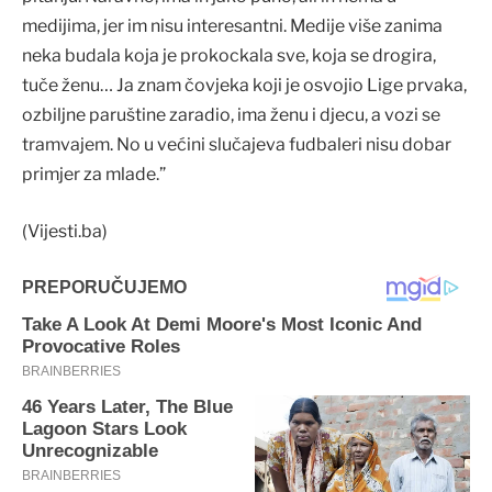
medijima, jer im nisu interesantni. Medije više zanima
neka budala koja je prokockala sve, koja se drogira,
tuče ženu… Ja znam čovjeka koji je osvojio Lige prvaka,
ozbiljne paruštine zaradio, ima ženu i djecu, a vozi se
tramvajem. No u većini slučajeva fudbaleri nisu dobar
primjer za mlade.”
(Vijesti.ba)