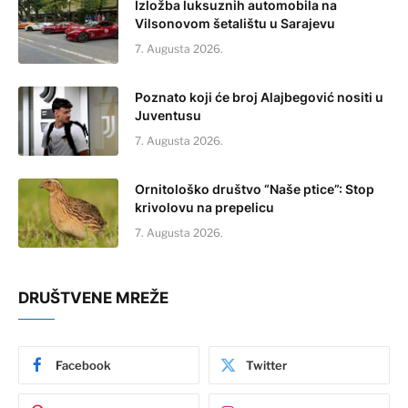
Izložba luksuznih automobila na
Vilsonovom šetalištu u Sarajevu
7. Augusta 2026.
Poznato koji će broj Alajbegović nositi u
Juventusu
7. Augusta 2026.
Ornitološko društvo “Naše ptice”: Stop
krivolovu na prepelicu
7. Augusta 2026.
DRUŠTVENE MREŽE
Facebook
Twitter