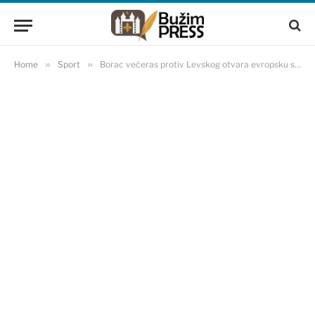
Home
»
Sport
»
Borac večeras protiv Levskog otvara evropsku sezonu