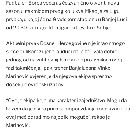
Fudbaleri Borca večeras će zvanično otvoriti novu
sezonu utakmicom prvog kolu kvalifikacija za Ligu
prvaka, u kojoj će na Gradskom stadionu u Banjoj Luci
od 20:30 sati ugostiti bugarski Levski iz Sofije.
Aktuelni prvak Bosne i Hercegovine nije imao mnogo
sreće prilikom žrijeba, budući da je za rivala dobio
jednog od najzahtjevnijih mogućih protivnika u ovoj
fazi takmičenja. Ipak, trener Banjalučana Vinko
Marinović uvjeren je da njegova ekipa spremno
dočekuje evropski izazov.
“Ovo je ekipa koja ima karakter i zajedništvo. Mogu da
kažem da je ekipa puna samopouzdanja i očekivanja da
ovaj meč odradimo najbolje moguće”, rekao je
Marinović.