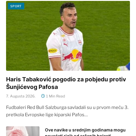
SPORT
Haris Tabaković pogodio za pobjedu protiv
Šunjićevog Pafosa
7. Augusta 2026.
1 Min Read
Fudbaleri Red Bull Salzburga savladali su u prvom meču 3.
pretkola Evropske lige kiparski Pafos…
Ove navike u srednjim godinama mogu
povećati rizik od srčanih bolesti