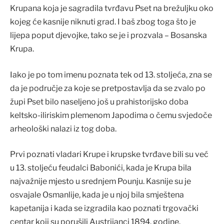
Krupana koja je sagradila tvrđavu Pset na brežuljku oko
kojeg će kasnije niknuti grad. I baš zbog toga što je
lijepa poput djevojke, tako se je i prozvala – Bosanska
Krupa.
Iako je po tom imenu poznata tek od 13. stoljeća, zna se
da je područje za koje se pretpostavlja da se zvalo po
župi Pset bilo naseljeno još u prahistorijsko doba
keltsko-iliriskim plemenom Japodima o čemu svjedoče
arheološki nalazi iz tog doba.
Prvi poznati vladari Krupe i krupske tvrđave bili su već
u 13. stoljeću feudalci Babonići, kada je Krupa bila
najvažnije mjesto u srednjem Pounju. Kasnije su je
osvajale Osmanlije, kada je u njoj bila smještena
kapetanija i kada se izgradila kao poznati trgovački
centar koji su porušili Austrijanci 1894. godine.