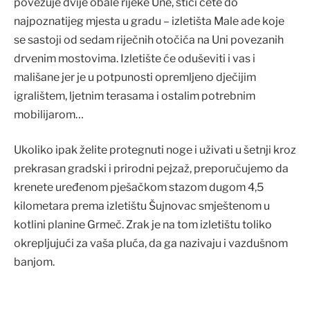
povezuje dvije obale rijeke Une, stići ćete do
najpoznatijeg mjesta u gradu – izletišta Male ade koje
se sastoji od sedam riječnih otočića na Uni povezanih
drvenim mostovima. Izletište će oduševiti i vas i
mališane jer je u potpunosti opremljeno dječijim
igralištem, ljetnim terasama i ostalim potrebnim
mobilijarom…
Ukoliko ipak želite protegnuti noge i uživati u šetnji kroz
prekrasan gradski i prirodni pejzaž, preporučujemo da
krenete uređenom pješačkom stazom dugom 4,5
kilometara prema izletištu Šujnovac smještenom u
kotlini planine Grmeč. Zrak je na tom izletištu toliko
okrepljujući za vaša pluća, da ga nazivaju i vazdušnom
banjom.