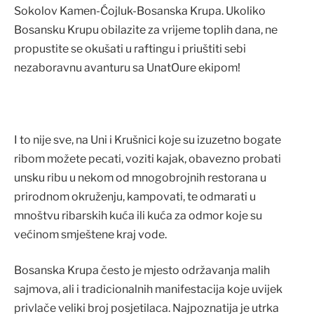
Sokolov Kamen-Ćojluk-Bosanska Krupa. Ukoliko
Bosansku Krupu obilazite za vrijeme toplih dana, ne
propustite se okušati u raftingu i priuštiti sebi
nezaboravnu avanturu sa UnatOure ekipom!
I to nije sve, na Uni i Krušnici koje su izuzetno bogate
ribom možete pecati, voziti kajak, obavezno probati
unsku ribu u nekom od mnogobrojnih restorana u
prirodnom okruženju, kampovati, te odmarati u
mnoštvu ribarskih kuća ili kuća za odmor koje su
većinom smještene kraj vode.
Bosanska Krupa često je mjesto održavanja malih
sajmova, ali i tradicionalnih manifestacija koje uvijek
privlače veliki broj posjetilaca. Najpoznatija je utrka