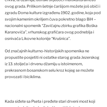
ovog grada. Prilikom šetnje čaršijom možete još obići i
zgradu Doma kulture izgrađenu 1902. godine, koja pod
svojim kamenim okriljem čuva pokretno blago BiH –
nacionalni spomenik “Zavičajnu zbirku grafika Boška
Karanovića”, vrhunskog grafičara ovog podneblja i
osnivača Likovne kolonije “Krušnica”.
Od značajnih kulturno-historijskih spomenika ne
propustite posjetiti ni ostatke starog grada Jezerskog
iz 13. stoljeća i drvenu džamiju u istoimenom,
prekrasnom bosanskom selu kroz kojeg se možete
provozati i biciklima.
Kada siđete sa Pseta i pređete stari drveni most koji