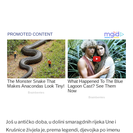
Još u antičko doba, u dolini smaragdnih rijeka Une i
Krušnice živjela je, prema legendi, djevojka po imenu