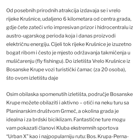
Od posebnih prirodnih atrakcija izdavaja se i vrelo
rijeke Krušnice, udaljeno 6 kilometara od centra grada,
gdje ćete zateći vrlo impresivan prizor i hidrocentralu iz
austro-ugarskog perioda koja i danas proizvodi
električnu energiju. Cijeli tok rijeke Krušnice je izuzetno
bogat ribom i često je mjesto održavanja takmičenja u
mušičarenju (fly fishingu). Do izletišta Vrelo Krušnice iz
Bosanske Krupe vozi turistički čamac (za 20 osoba),
što ovom izletištu daje
Osim obilaska spomenutih izletišta, područje Bosanske
Krupe možete obilaziti i aktivno – otići na neku turu sa
Planinarskim društvom Grmeč, a okolina grada je
idealna i za brdski biciklizam. Fantastične ture mogu
vam pokazati članovi Kluba ekstremnih sportova
“Urban X” kao i najpopularniju rutu: Bos. Krupa-Perna-