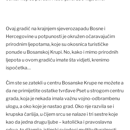
Ovaj gradić na krajnjem sjeverozapadu Bosne i
Hercegovine u potpunosti je okružen očaravajućim
prirodnim ljepotama, koje su okosnica turističke
ponude u Bosanskoj Krupi. No, kako i mimo prirodnih
ljepota u ovom gradiću imate šta vidjeti, krenimo
ispočetka…
Čim ste se zatekli u centru Bosanske Krupe ne možete a
da ne primijetite ostatke tvrđave Pset u strogom centru
grada, koja je nekada imala važnu vojno-odbrambenu
ulogu, a oko koje je nastao grad. Oko nje razvila se i
krupska čaršija, u čijem srcu se nalaze i tri sestre koje
kao da jedna drugu ljube – katolička i pravoslavna
crkva, te džamija, istinski svjedoci multikulturalnosti