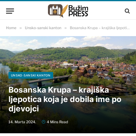
Home
»
Unsko-sanski kanton
»
Bosanska Krupa – krajiška ljepotica koja je dobila ime po djevojci
UNSKO-SANSKI KANTON
Bosanska Krupa – krajiška
ljepotica koja je dobila ime po
djevojci
14. Marta 2024.
4 Mins Read