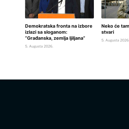
Demokratska fronta na izbore
Neko će tam
izlazi sa sloganom:
stvari
“Građanska, zemlja ljiljana”
5. Augusta 2026
5. Augusta 2026.