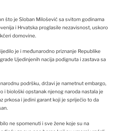
nakon što je Sloban Milošević sa svitom godinama
ovenija i Hrvatska proglasile nezavisnost, uskoro
i kćeri domovine.
ijedilo je i međunarodno priznanje Republike
zgrade Ujedinjenih nacija podignuta i zastava sa
unarodnu podršku, državi je nametnut embargo,
 i biološki opstanak njenog naroda nastala je
prkosa i jedini garant koji je spriječio to da
san.
 bilo ne spomenuti i sve žene koje su na