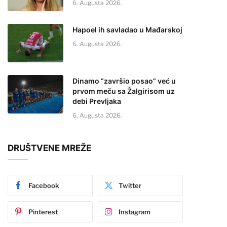
6. Augusta 2026.
Hapoel ih savladao u Mađarskoj
6. Augusta 2026.
Dinamo “završio posao” već u
prvom meču sa Žalgirisom uz
debi Prevljaka
6. Augusta 2026.
DRUŠTVENE MREŽE
Facebook
Twitter
Pinterest
Instagram