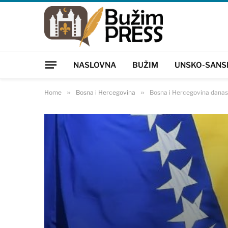
NASLOVNA
BUŽIM
UNSKO-SANS
Home
»
Bosna i Hercegovina
»
Bosna i Hercegovina danas