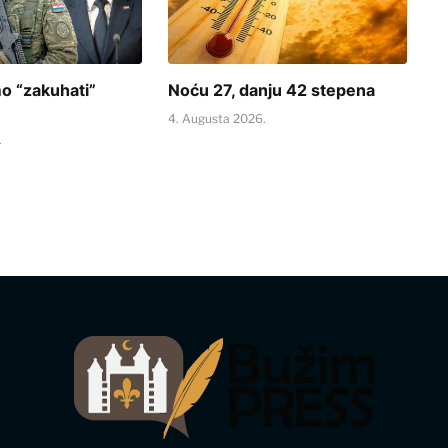
o “zakuhati”
Noću 27, danju 42 stepena
4. Augusta 2026.
.