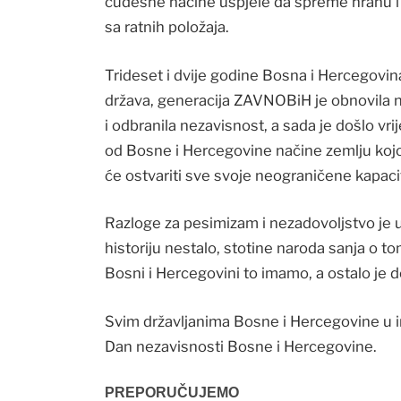
čudesne načine uspjele da spreme hranu i 
sa ratnih položaja.
Trideset i dvije godine Bosna i Hercegovi
država, generacija ZAVNOBiH je obnovila nj
i odbranila nezavisnost, a sada je došlo v
od Bosne i Hercegovine načine zemlju kojom
će ostvariti sve svoje neograničene kapaci
Razloge za pesimizam i nezadovoljstvo je uv
historiju nestalo, stotine naroda sanja o 
Bosni i Hercegovini to imamo, a ostalo je d
Svim državljanima Bosne i Hercegovine u im
Dan nezavisnosti Bosne i Hercegovine.