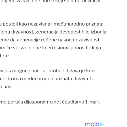
odjeću za sve one borce koji su umorni vraćali
na postoji kao nezavisna i međunarodno priznata
enu državnost, generacija devedestih je izborila
rijeme da generacije rođene nakon nezavisnosti
 će se sve njene kćeri i sinovi ponositi i koja
tete.
ijek moguće naći, ali stotine država je kroz
tome da ima međunarodno priznatu državu. U
o nas.
e portala dijasporainfo.net čestitamo 1. mart