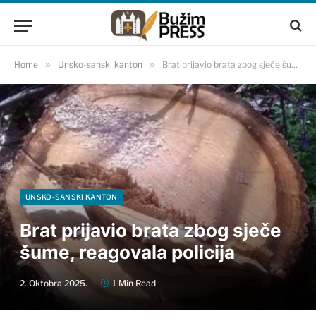
Home
»
Unsko-sanski kanton
»
Brat prijavio brata zbog sječe šume, reagovala policija
UNSKO-SANSKI KANTON
Brat prijavio brata zbog sječe
šume, reagovala policija
2. Oktobra 2025.
1 Min Read