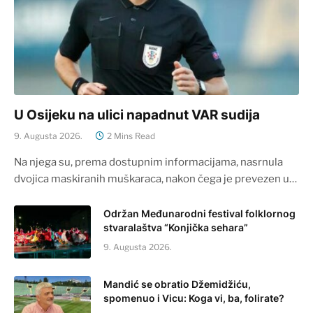
U Osijeku na ulici napadnut VAR sudija
9. Augusta 2026.
2 Mins Read
Na njega su, prema dostupnim informacijama, nasrnula
dvojica maskiranih muškaraca, nakon čega je prevezen u…
Održan Međunarodni festival folklornog
stvaralaštva “Konjička sehara”
9. Augusta 2026.
Mandić se obratio Džemidžiću,
spomenuo i Vicu: Koga vi, ba, folirate?