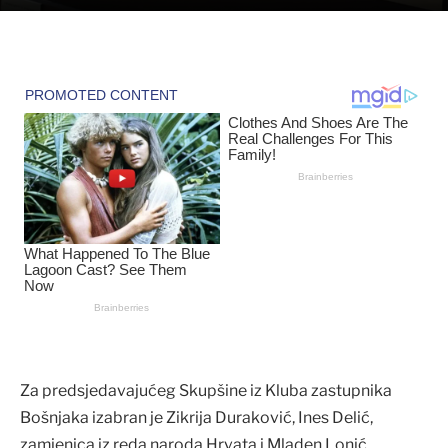
Za predsjedavajućeg Skupšine iz Kluba zastupnika
Bošnjaka izabran je Zikrija Duraković, Ines Delić,
zamjenica iz reda naroda Hrvata i Mladen Lonić,