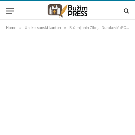
Home
»
Unsko-sanski kanton
»
Bužimljanin Zikrija Duraković (POMAK) izabran za predsjedavajućeg Skupštine USK