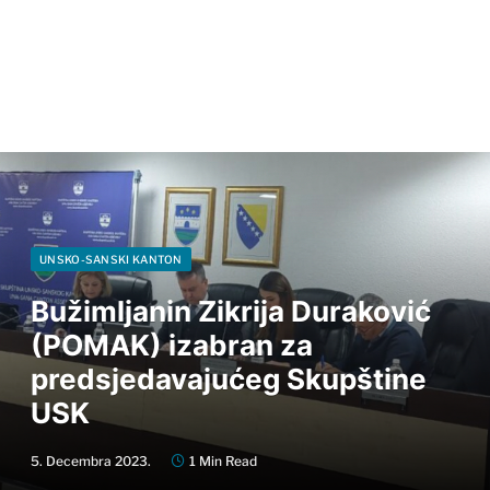
UNSKO-SANSKI KANTON
Bužimljanin Zikrija Duraković
(POMAK) izabran za
predsjedavajućeg Skupštine
USK
5. Decembra 2023.
1 Min Read