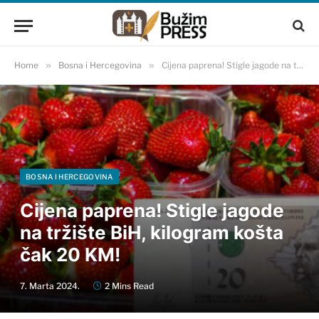
Home
»
Bosna i Hercegovina
»
Cijena paprena! Stigle jagode na tržište BiH, kilogram košta čak 20 KM!
BOSNA I HERCEGOVINA
Cijena paprena! Stigle jagode
na tržište BiH, kilogram košta
čak 20 KM!
7. Marta 2024.
2 Mins Read