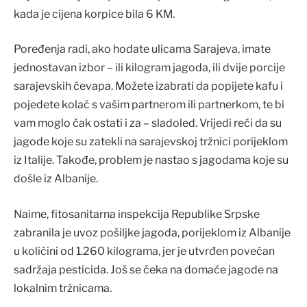
kada je cijena korpice bila 6 KM.
Poređenja radi, ako hodate ulicama Sarajeva, imate
jednostavan izbor – ili kilogram jagoda, ili dvije porcije
sarajevskih ćevapa. Možete izabrati da popijete kafu i
pojedete kolač s vašim partnerom ili partnerkom, te bi
vam moglo čak ostati i za – sladoled. Vrijedi reći da su
jagode koje su zatekli na sarajevskoj tržnici porijeklom
iz Italije. Takođe, problem je nastao s jagodama koje su
došle iz Albanije.
Naime, fitosanitarna inspekcija Republike Srpske
zabranila je uvoz pošiljke jagoda, porijeklom iz Albanije
u količini od 1.260 kilograma, jer je utvrđen povećan
sadržaja pesticida. Još se čeka na domaće jagode na
lokalnim tržnicama.