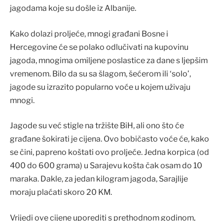
jagodama koje su došle iz Albanije.
Kako dolazi proljeće, mnogi građani Bosne i
Hercegovine će se polako odlučivati na kupovinu
jagoda, mnogima omiljene poslastice za dane s ljepšim
vremenom. Bilo da su sa šlagom, šećerom ili ‘solo’,
jagode su izrazito popularno voće u kojem uživaju
mnogi.
Jagode su već stigle na tržište BiH, ali ono što će
građane šokirati je cijena. Ovo bobičasto voće će, kako
se čini, papreno koštati ovo proljeće. Jedna korpica (od
400 do 600 grama) u Sarajevu košta čak osam do 10
maraka. Dakle, za jedan kilogram jagoda, Sarajlije
moraju plaćati skoro 20 KM.
Vrijedi ove cijene uporediti s prethodnom godinom,