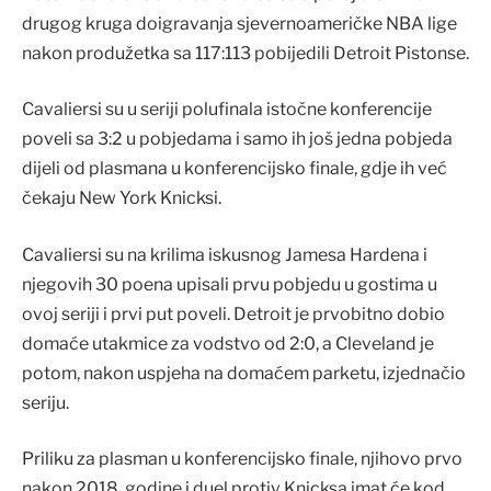
drugog kruga doigravanja sjevernoameričke NBA lige
nakon produžetka sa 117:113 pobijedili Detroit Pistonse.
Cavaliersi su u seriji polufinala istočne konferencije
poveli sa 3:2 u pobjedama i samo ih još jedna pobjeda
dijeli od plasmana u konferencijsko finale, gdje ih već
čekaju New York Knicksi.
Cavaliersi su na krilima iskusnog Jamesa Hardena i
njegovih 30 poena upisali prvu pobjedu u gostima u
ovoj seriji i prvi put poveli. Detroit je prvobitno dobio
domaće utakmice za vodstvo od 2:0, a Cleveland je
potom, nakon uspjeha na domaćem parketu, izjednačio
seriju.
Priliku za plasman u konferencijsko finale, njihovo prvo
nakon 2018. godine i duel protiv Knicksa imat će kod