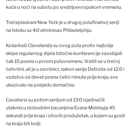
kuće u noći na subotu po srednjoevropskom vremenu.
Trećeplasirani New York je u drugoj polufinalnoj seriji
na Istoku sa 4:0 eliminisao Philadelphiju.
Košarkaši Clevelanda su ovog puta protiv najbolje
ekipe regularnog dijela Istočne konferencije zaostajali
čak 15 poena u prvom poluvremenu. Vratili se u trećoj
četvrtini, ali je u završnici, nakon serije Detroita od 12:0 i
vodstva od devet poena četiri minute prije kraja, sve
ukazivalo na pobjedu domaćina.
Cavaliersi su potom serijom od 13:0 izjednačili
utakmicu slobodnim bacanjima Evana Mobleyja 45
sekundi prije kraja i izborili produžetak, u kojem su gosti
na kraju bili bolji.