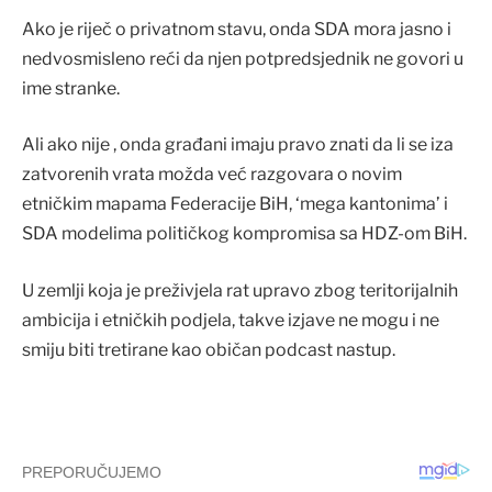
Ako je riječ o privatnom stavu, onda SDA mora jasno i
nedvosmisleno reći da njen potpredsjednik ne govori u
ime stranke.
Ali ako nije , onda građani imaju pravo znati da li se iza
zatvorenih vrata možda već razgovara o novim
etničkim mapama Federacije BiH, ‘mega kantonima’ i
SDA modelima političkog kompromisa sa HDZ-om BiH.
U zemlji koja je preživjela rat upravo zbog teritorijalnih
ambicija i etničkih podjela, takve izjave ne mogu i ne
smiju biti tretirane kao običan podcast nastup.