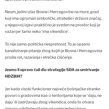
Neum, jedini izlaz Bosne i Hercegovine na more, grad
koji ima ogroman simbolički, strateški i državni značaj,
u njegovoj izjavi praktično je sveden na prostor koji je
važan jer tamo neko ‘ima vikendice’.
To nije samo politička nespretnost. To je opasno
banaliziranje pitanja zbog kojih je Bosna i Hercegovina
prošla rat, razaranja i etnička čišćenja.
Jesmo li upravo čuli dio strategije SDA za umirivanje
HDZBiH?
Jer kada visoki funkcioner najveće bošnjačke stranke
govori o gradovima kao o teritorijama koje se ‘daju, ne
daju’ ili zadržavaju zbog vikendica, onda to otvara
mnogo ozbiljnije pitanje od same jedne izjave.