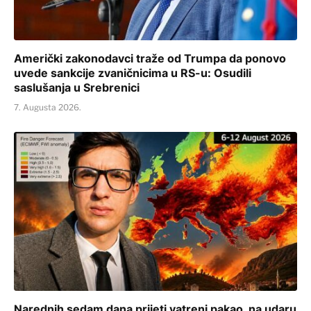
Američki zakonodavci traže od Trumpa da ponovo
uvede sankcije zvaničnicima u RS-u: Osudili
saslušanja u Srebrenici
7. Augusta 2026.
Narednih sedam dana prijeti vatreni pakao, na udaru