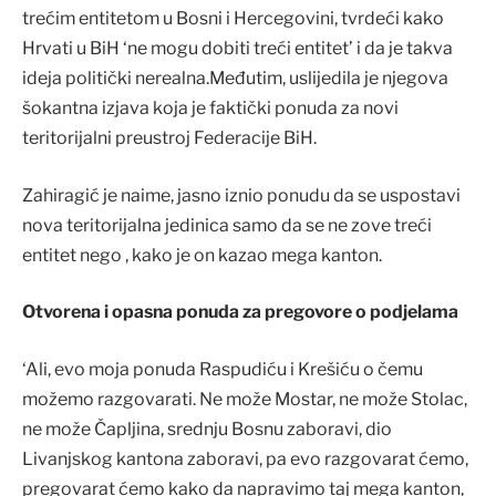
trećim entitetom u Bosni i Hercegovini, tvrdeći kako
Hrvati u BiH ‘ne mogu dobiti treći entitet’ i da je takva
ideja politički nerealna.Međutim, uslijedila je njegova
šokantna izjava koja je faktički ponuda za novi
teritorijalni preustroj Federacije BiH.
Zahiragić je naime, jasno iznio ponudu da se uspostavi
nova teritorijalna jedinica samo da se ne zove treći
entitet nego , kako je on kazao mega kanton.
Otvorena i opasna ponuda za pregovore o podjelama
‘Ali, evo moja ponuda Raspudiću i Krešiću o čemu
možemo razgovarati. Ne može Mostar, ne može Stolac,
ne može Čapljina, srednju Bosnu zaboravi, dio
Livanjskog kantona zaboravi, pa evo razgovarat ćemo,
pregovarat ćemo kako da napravimo taj mega kanton,