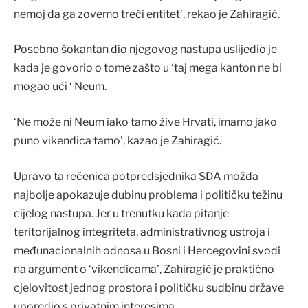
nemoj da ga zovemo treći entitet’, rekao je Zahiragić.
Posebno šokantan dio njegovog nastupa uslijedio je
kada je govorio o tome zašto u ‘taj mega kanton ne bi
mogao ući ‘ Neum.
‘Ne može ni Neum iako tamo žive Hrvati, imamo jako
puno vikendica tamo’, kazao je Zahiragić.
Upravo ta rečenica potpredsjednika SDA možda
najbolje apokazuje dubinu problema i političku težinu
cijelog nastupa. Jer u trenutku kada pitanje
teritorijalnog integriteta, administrativnog ustroja i
međunacionalnih odnosa u Bosni i Hercegovini svodi
na argument o ‘vikendicama’, Zahiragić je praktično
cjelovitost jednog prostora i političku sudbinu države
uporedio s privatnim interesima .