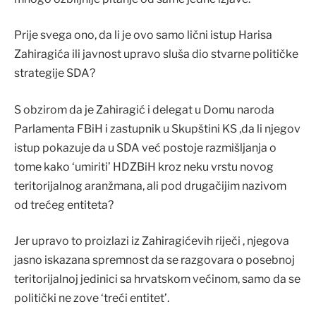
Prije svega ono, da li je ovo samo lični istup Harisa
Zahiragića ili javnost upravo sluša dio stvarne političke
strategije SDA?
S obzirom da je Zahiragić i delegat u Domu naroda
Parlamenta FBiH i zastupnik u Skupštini KS ,da li njegov
istup pokazuje da u SDA već postoje razmišljanja o
tome kako ‘umiriti’ HDZBiH kroz neku vrstu novog
teritorijalnog aranžmana, ali pod drugačijim nazivom
od trećeg entiteta?
Jer upravo to proizlazi iz Zahiragićevih riječi , njegova
jasno iskazana spremnost da se razgovara o posebnoj
teritorijalnoj jedinici sa hrvatskom većinom, samo da se
politički ne zove ‘treći entitet’.