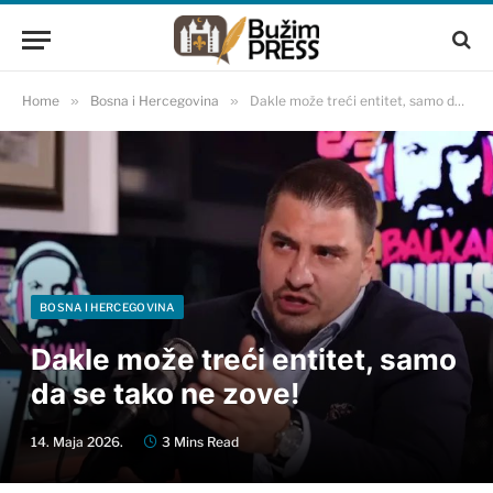
Home
»
Bosna i Hercegovina
»
Dakle može treći entitet, samo da se tako ne zove!
BOSNA I HERCEGOVINA
Dakle može treći entitet, samo
da se tako ne zove!
14. Maja 2026.
3 Mins Read