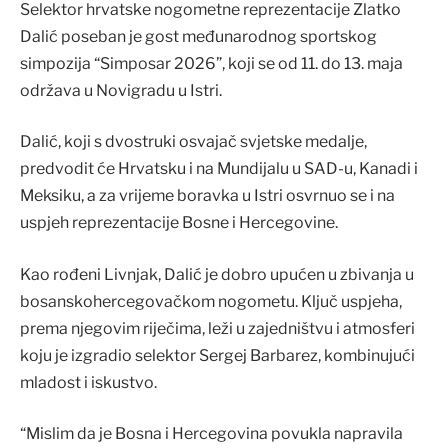
Selektor hrvatske nogometne reprezentacije Zlatko
Dalić poseban je gost međunarodnog sportskog
simpozija “Simposar 2026”, koji se od 11. do 13. maja
održava u Novigradu u Istri.
Dalić, koji s dvostruki osvajač svjetske medalje,
predvodit će Hrvatsku i na Mundijalu u SAD-u, Kanadi i
Meksiku, a za vrijeme boravka u Istri osvrnuo se i na
uspjeh reprezentacije Bosne i Hercegovine.
Kao rođeni Livnjak, Dalić je dobro upućen u zbivanja u
bosanskohercegovačkom nogometu. Ključ uspjeha,
prema njegovim riječima, leži u zajedništvu i atmosferi
koju je izgradio selektor Sergej Barbarez, kombinujući
mladost i iskustvo.
“Mislim da je Bosna i Hercegovina povukla napravila