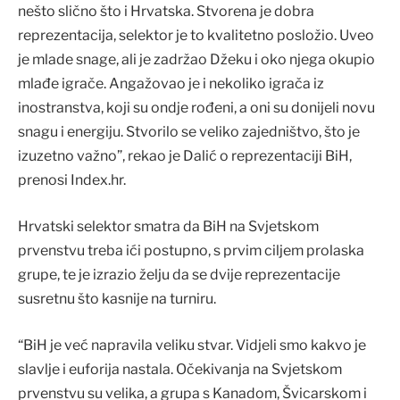
nešto slično što i Hrvatska. Stvorena je dobra
reprezentacija, selektor je to kvalitetno posložio. Uveo
je mlade snage, ali je zadržao Džeku i oko njega okupio
mlađe igrače. Angažovao je i nekoliko igrača iz
inostranstva, koji su ondje rođeni, a oni su donijeli novu
snagu i energiju. Stvorilo se veliko zajedništvo, što je
izuzetno važno”, rekao je Dalić o reprezentaciji BiH,
prenosi Index.hr.
Hrvatski selektor smatra da BiH na Svjetskom
prvenstvu treba ići postupno, s prvim ciljem prolaska
grupe, te je izrazio želju da se dvije reprezentacije
susretnu što kasnije na turniru.
“BiH je već napravila veliku stvar. Vidjeli smo kakvo je
slavlje i euforija nastala. Očekivanja na Svjetskom
prvenstvu su velika, a grupa s Kanadom, Švicarskom i