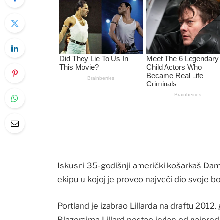
Iskusni 35-godišnji američki košarkaš Damia
ekipu u kojoj je proveo najveći dio svoje b
Portland je izabrao Lillarda na draftu 2012
Blazersima Lillard postao jedan od najproduk