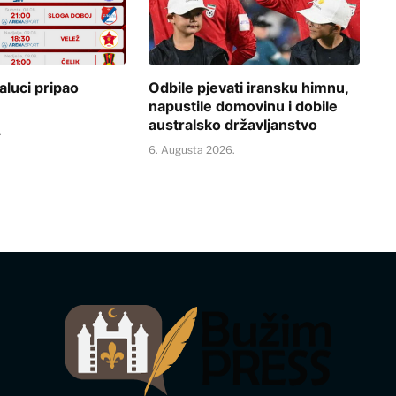
aluci pripao
Odbile pjevati iransku himnu,
napustile domovinu i dobile
australsko državljanstvo
.
6. Augusta 2026.