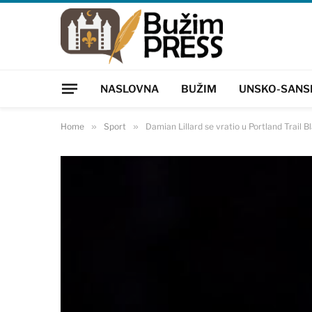
NASLOVNA
BUŽIM
UNSKO-SANS
Home
»
Sport
»
Damian Lillard se vratio u Portland Trail B