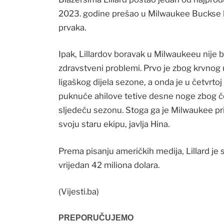
2023. godine prešao u Milwaukee Buckse ka
prvaka.
Ipak, Lillardov boravak u Milwaukeeu nije b
zdravstveni problemi. Prvo je zbog krvnog
ligaškog dijela sezone, a onda je u četvrto
puknuće ahilove tetive desne noge zbog če
sljedeću sezonu. Stoga ga je Milwaukee prij
svoju staru ekipu, javlja Hina.
Prema pisanju američkih medija, Lillard je
vrijedan 42 miliona dolara.
(Vijesti.ba)