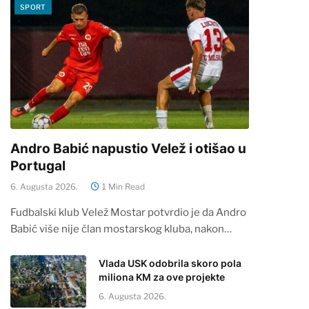
SPORT
Andro Babić napustio Velež i otišao u
Portugal
6. Augusta 2026.
1 Min Read
Fudbalski klub Velež Mostar potvrdio je da Andro
Babić više nije član mostarskog kluba, nakon…
Vlada USK odobrila skoro pola
miliona KM za ove projekte
6. Augusta 2026.