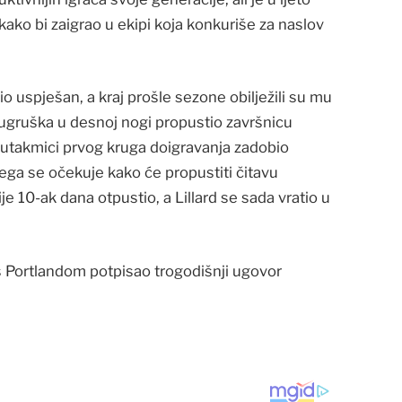
ko bi zaigrao u ekipi koja konkuriše za naslov
io uspješan, a kraj prošle sezone obilježili su mu
 ugruška u desnoj nogi propustio završnicu
j utakmici prvog kruga doigravanja zadobio
ga se očekuje kako će propustiti čitavu
e 10-ak dana otpustio, a Lillard se sada vratio u
 s Portlandom potpisao trogodišnji ugovor