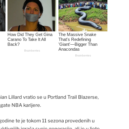
n Lillard vratio se u Portland Trail Blazerse,
ogate NBA karijere.
. godine te je tokom 11 sezona provedenih u
tivnijih igrača svoje generacije, ali je u ljeto