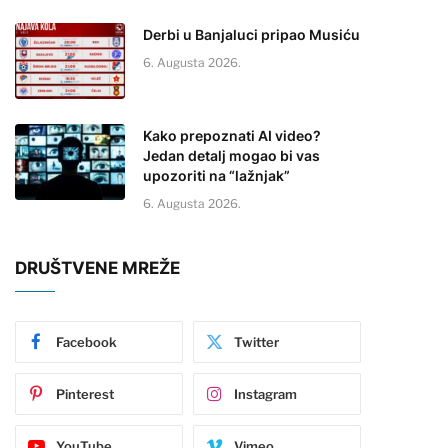
Derbi u Banjaluci pripao Musiću
6. Augusta 2026.
Kako prepoznati AI video?
Jedan detalj mogao bi vas
upozoriti na “lažnjak”
6. Augusta 2026.
DRUŠTVENE MREŽE
Facebook
Twitter
Pinterest
Instagram
YouTube
Vimeo