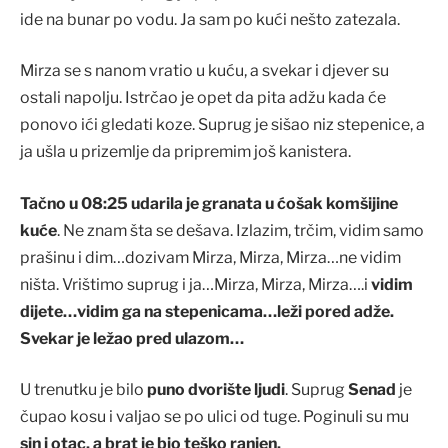
ide na bunar po vodu. Ja sam po kući nešto zatezala.
Mirza se s nanom vratio u kuću, a svekar i djever su
ostali napolju. Istrčao je opet da pita adžu kada će
ponovo ići gledati koze. Suprug je sišao niz stepenice, a
ja ušla u prizemlje da pripremim još kanistera.
Tačno u 08:25 udarila je granata u ćošak komšijine
kuće
. Ne znam šta se dešava. Izlazim, trčim, vidim samo
prašinu i dim…dozivam Mirza, Mirza, Mirza…ne vidim
ništa. Vrištimo suprug i ja…Mirza, Mirza, Mirza….i
vidim
dijete…vidim ga na stepenicama…leži pored adže.
Svekar je ležao pred ulazom…
U trenutku je bilo
puno dvorište ljudi
. Suprug
Senad
je
čupao kosu i valjao se po ulici od tuge. Poginuli su mu
sin i otac, a brat je bio teško ranjen.