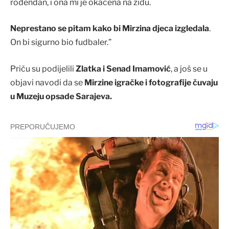
rođendan, i ona mi je okačena na zidu.
Neprestano se pitam kako bi Mirzina djeca izgledala
.
On bi sigurno bio fudbaler.”
Priču su podijelili
Zlatka i Senad Imamović
, a još se u
objavi navodi da se
Mirzine igračke i fotografije čuvaju
u Muzeju opsade Sarajeva.