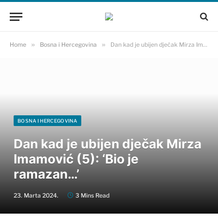
Home
»
Bosna i Hercegovina
»
Dan kad je ubijen dječak Mirza Imamović (5): ‘Bio je ramazan…’
BOSNA I HERCEGOVINA
Dan kad je ubijen dječak Mirza
Imamović (5): ‘Bio je
ramazan…’
23. Marta 2024.
3 Mins Read