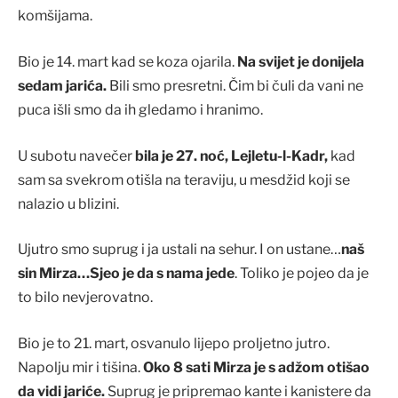
komšijama.
Bio je 14. mart kad se koza ojarila.
Na svijet je donijela
sedam jarića.
Bili smo presretni. Čim bi čuli da vani ne
puca išli smo da ih gledamo i hranimo.
U subotu navečer
bila je 27. noć, Lejletu-l-Kadr,
kad
sam sa svekrom otišla na teraviju, u mesdžid koji se
nalazio u blizini.
Ujutro smo suprug i ja ustali na sehur. I on ustane…
naš
sin Mirza…Sjeo je da s nama jede
. Toliko je pojeo da je
to bilo nevjerovatno.
Bio je to 21. mart, osvanulo lijepo proljetno jutro.
Napolju mir i tišina.
Oko 8 sati Mirza je s adžom otišao
da vidi jariće.
Suprug je pripremao kante i kanistere da