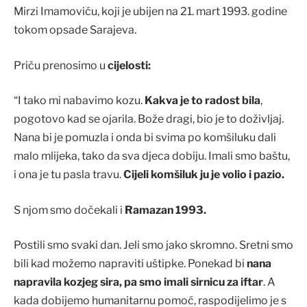
Mirzi Imamoviću, koji je ubijen na 21. mart 1993. godine
tokom opsade Sarajeva.
Priču prenosimo u
cijelosti:
“I tako mi nabavimo kozu.
Kakva je to radost bila
,
pogotovo kad se ojarila. Bože dragi, bio je to doživljaj.
Nana bi je pomuzla i onda bi svima po komšiluku dali
malo mlijeka, tako da sva djeca dobiju. Imali smo baštu,
i ona je tu pasla travu.
Cijeli komšiluk ju je volio i pazio.
S njom smo dočekali i
Ramazan 1993.
Postili smo svaki dan. Jeli smo jako skromno. Sretni smo
bili kad možemo napraviti uštipke. Ponekad bi
nana
napravila kozjeg sira, pa smo imali sirnicu za iftar
. A
kada dobijemo humanitarnu pomoć, raspodijelimo je s