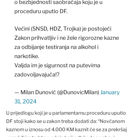
o bezbjednosti saobraćaja koju je u
proceduru uputio DF.
Većini (SNSD, HDZ, Trojka) je postojeći
Zakon prihvatljiv i ne žele rigorozne kazne
za odbijanje testiranja na alkohol i
narkotike.
Valjda im je sigurnost na putevima
zadovoljavajuća!?
— Milan Dunović (@DunovicMilan)
January
31, 2024
U prijedlogu koji je u parlamentarnu proceduru uputio
DF stoji kako se u zakon treba dodati da: “Novčanom
kaznom u iznosu od 4.000 KM kaznit će se za prekršaj