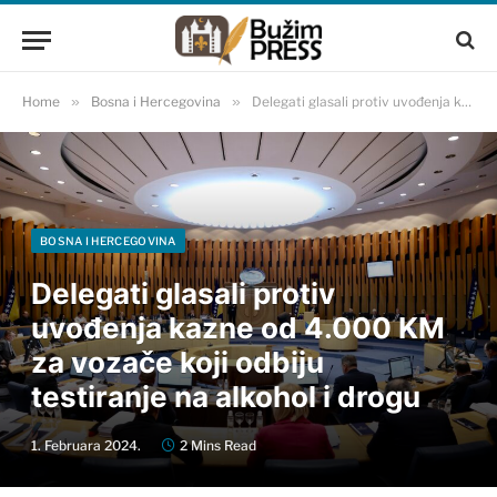
Home
»
Bosna i Hercegovina
»
Delegati glasali protiv uvođenja kazne od 4.000 KM za vozače koji odbiju testiranje na alkohol i drogu
BOSNA I HERCEGOVINA
Delegati glasali protiv
uvođenja kazne od 4.000 KM
za vozače koji odbiju
testiranje na alkohol i drogu
1. Februara 2024.
2 Mins Read