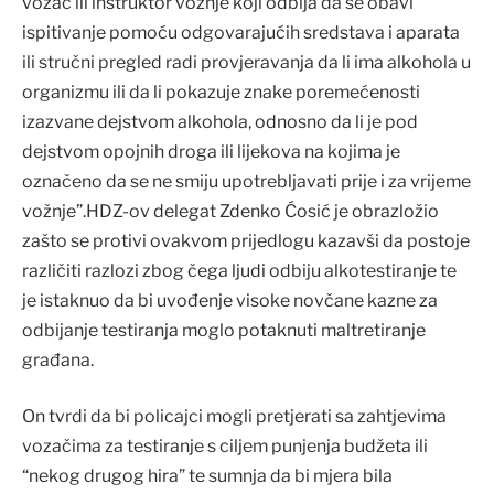
vozač ili instruktor vožnje koji odbija da se obavi
ispitivanje pomoću odgovarajućih sredstava i aparata
ili stručni pregled radi provjeravanja da li ima alkohola u
organizmu ili da li pokazuje znake poremećenosti
izazvane dejstvom alkohola, odnosno da li je pod
dejstvom opojnih droga ili lijekova na kojima je
označeno da se ne smiju upotrebljavati prije i za vrijeme
vožnje”.HDZ-ov delegat Zdenko Ćosić je obrazložio
zašto se protivi ovakvom prijedlogu kazavši da postoje
različiti razlozi zbog čega ljudi odbiju alkotestiranje te
je istaknuo da bi uvođenje visoke novčane kazne za
odbijanje testiranja moglo potaknuti maltretiranje
građana.
On tvrdi da bi policajci mogli pretjerati sa zahtjevima
vozačima za testiranje s ciljem punjenja budžeta ili
“nekog drugog hira” te sumnja da bi mjera bila