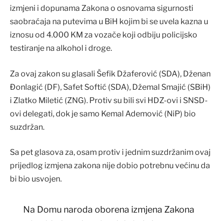
izmjeni i dopunama Zakona o osnovama sigurnosti
saobraćaja na putevima u BiH kojim bi se uvela kazna u
iznosu od 4.000 KM za vozače koji odbiju policijsko
testiranje na alkohol i droge.
Za ovaj zakon su glasali Šefik Džaferović (SDA), Dženan
Đonlagić (DF), Safet Softić (SDA), Džemal Smajić (SBiH)
i Zlatko Miletić (ZNG). Protiv su bili svi HDZ-ovi i SNSD-
ovi delegati, dok je samo Kemal Ademović (NiP) bio
suzdržan.
Sa pet glasova za, osam protiv i jednim suzdržanim ovaj
prijedlog izmjena zakona nije dobio potrebnu većinu da
bi bio usvojen.
Na Domu naroda oborena izmjena Zakona