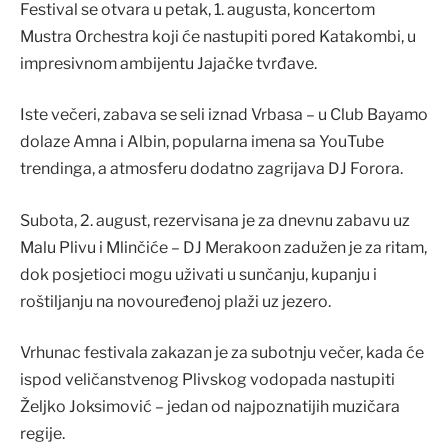
Festival se otvara u petak, 1. augusta, koncertom
Mustra Orchestra koji će nastupiti pored Katakombi, u
impresivnom ambijentu Jajačke tvrđave.
Iste večeri, zabava se seli iznad Vrbasa – u Club Bayamo
dolaze Amna i Albin, popularna imena sa YouTube
trendinga, a atmosferu dodatno zagrijava DJ Forora.
Subota, 2. august, rezervisana je za dnevnu zabavu uz
Malu Plivu i Mlinčiće – DJ Merakoon zadužen je za ritam,
dok posjetioci mogu uživati u sunčanju, kupanju i
roštiljanju na novouređenoj plaži uz jezero.
Vrhunac festivala zakazan je za subotnju večer, kada će
ispod veličanstvenog Plivskog vodopada nastupiti
Željko Joksimović – jedan od najpoznatijih muzičara
regije.