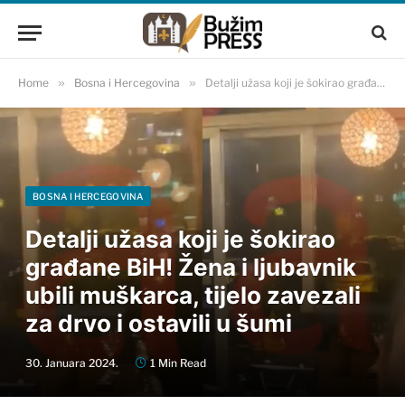
Home
»
Bosna i Hercegovina
»
Detalji užasa koji je šokirao građane BiH! Žena i ljubavnik ubili muškarca, tijelo zavezali za drvo i ostavili u šumi
BOSNA I HERCEGOVINA
Detalji užasa koji je šokirao
građane BiH! Žena i ljubavnik
ubili muškarca, tijelo zavezali
za drvo i ostavili u šumi
30. Januara 2024.
1 Min Read