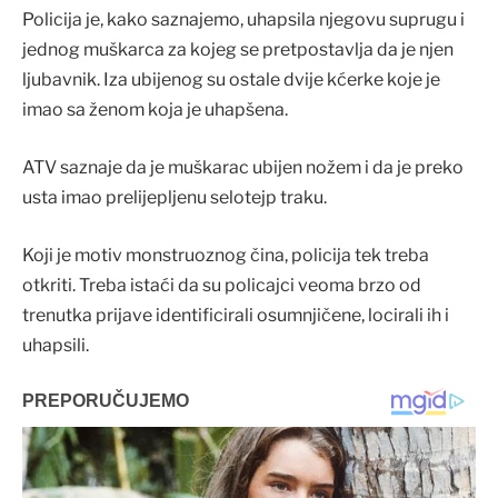
Policija je, kako saznajemo, uhapsila njegovu suprugu i
jednog muškarca za kojeg se pretpostavlja da je njen
ljubavnik. Iza ubijenog su ostale dvije kćerke koje je
imao sa ženom koja je uhapšena.
ATV saznaje da je muškarac ubijen nožem i da je preko
usta imao prelijepljenu selotejp traku.
Koji je motiv monstruoznog čina, policija tek treba
otkriti. Treba istaći da su policajci veoma brzo od
trenutka prijave identificirali osumnjičene, locirali ih i
uhapsili.