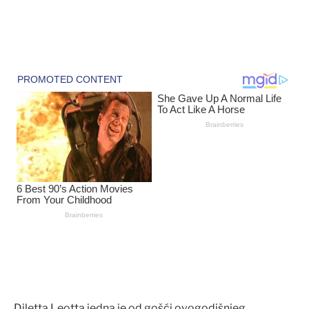
Diletta Leotta jedna je od gošći ovogodišnjeg