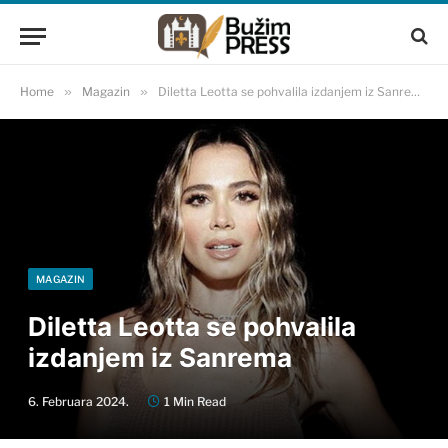
Home
»
Magazin
»
Diletta Leotta se pohvalila izdanjem iz Sanrema
MAGAZIN
Diletta Leotta se pohvalila
izdanjem iz Sanrema
6. Februara 2024.
1 Min Read