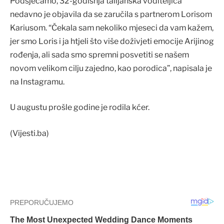
Podsjećamo, 32-godišnja talijanska voditeljica
nedavno je objavila da se zaručila s partnerom Lorisom
Kariusom. “Čekala sam nekoliko mjeseci da vam kažem,
jer smo Loris i ja htjeli što više doživjeti emocije Arijinog
rođenja, ali sada smo spremni posvetiti se našem
novom velikom cilju zajedno, kao porodica”, napisala je
na Instagramu.
U augustu prošle godine je rodila kćer.
(Vijesti.ba)