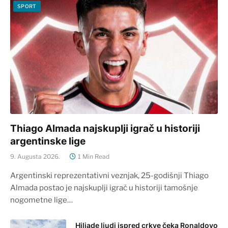
SPORT
Thiago Almada najskuplji igrač u historiji
argentinske lige
9. Augusta 2026.
1 Min Read
Argentinski reprezentativni veznjak, 25-godišnji Thiago
Almada postao je najskuplji igrač u historiji tamošnje
nogometne lige…
Hiljade ljudi ispred crkve čeka Ronaldovo