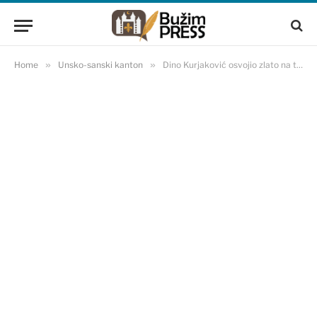
Home
»
Unsko-sanski kanton
»
Dino Kurjaković osvojio zlato na takmičenju pripadnika Uprave policije USK