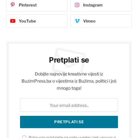
Pinterest
Instagram
YouTube
Vimeo
Pretplati se
Dobijte najnovije kreativne vijesti iz
BuzimPress.ba o vijestima iz Bužima, politici i još
mnogo toga!
Prijavom pristajete na naše uvjete i naš ugovor o