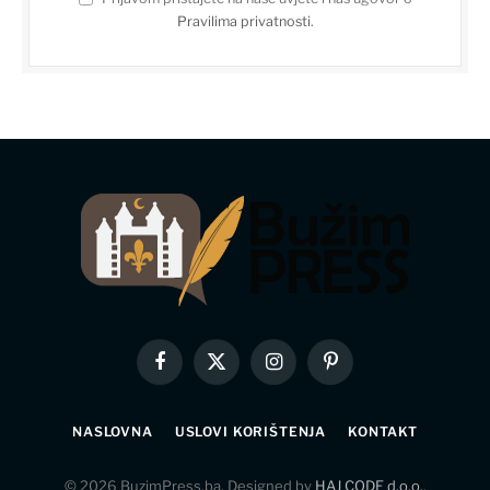
Pravilima privatnosti
.
Facebook
X
Instagram
Pinterest
(Twitter)
NASLOVNA
USLOVI KORIŠTENJA
KONTAKT
© 2026 BuzimPress.ba. Designed by
HAJ CODE d.o.o.
.