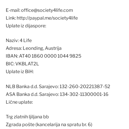
E-mail: office@society4life.com
Link: http://paypal.me/society4life
Uplate iz dijaspore:
Naziv: 4 Life
Adresa: Leonding, Austrija
IBAN: AT40 1860 0000 1044 9825
BIC: VKBLAT2L
Uplate iz BiH:
NLB Banka d.d. Sarajevo: 132-260-20221387-52
ASA Banka d.d. Sarajevo: 134-302-11300001-16
Lične uplate:
Trg zlatnih ljiljana bb
Zgrada pošte (kancelarija na spratu br. 6)