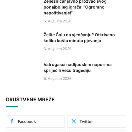
Željezničar javno prozvao svog
ponajboljeg igrača: “Ogromno
nepoštivanje!”
6. Augusta 2026.
Želite Čolu na vjenčanju? Otkriveno
koliko košta minuta pjevanja
6. Augusta 2026.
Vatrogasci nadljudskim naporima
spriječili veću tragediju
6. Augusta 2026.
DRUŠTVENE MREŽE
Facebook
Twitter