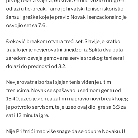
prvog reketa svijeta, Đoković se unervozio i drugi set
odlazi u tie-break. Tamo je hrvatski teniser iskoristio
šansu i greške koje je pravio Novak i senzacionalno je
osvojio set sa 7:6.
Đoković breakom otvara treći set. Slavlje je kratko
trajalo jer je nevjerovatni tinejdžer iz Splita dva puta
zaredom osvaja gemove na servis srpskog tenisera i
dolazi do prednosti od 3:2.
Nevjerovatna borba i sjajan tenis viđen je u tim
trenucima. Novak se spašavao u sedmom gemu od
15:40, uzeo je gem, a zatim i napravio novi break kojeg
je potvrdio servisom, te je uzeo ovaj dio igre sa 6:3 za
sat i 12 minuta igre.
Nije Prižmić imao više snage da se odupre Novaku. U