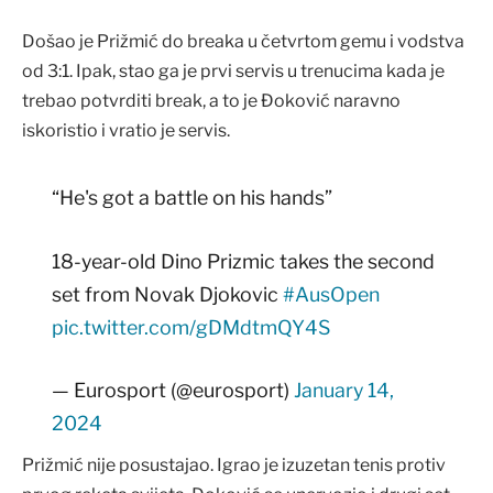
Došao je Prižmić do breaka u četvrtom gemu i vodstva
od 3:1. Ipak, stao ga je prvi servis u trenucima kada je
trebao potvrditi break, a to je Đoković naravno
iskoristio i vratio je servis.
“He's got a battle on his hands”
18-year-old Dino Prizmic takes the second
set from Novak Djokovic
#AusOpen
pic.twitter.com/gDMdtmQY4S
— Eurosport (@eurosport)
January 14,
2024
Prižmić nije posustajao. Igrao je izuzetan tenis protiv