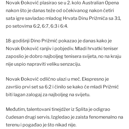
Novak Đoković plasirao se u 2. kolo Australian Opena
nakon što je danas teže od očekivanog nakon četiri
sata igre savladao mladog Hrvata Dinu Prižmića sa 3:1,
po setovima 6:2, 6:7, 6:3 i 6:4.
18-godišnji Dino Prižmić pokazao je danas kako je
Novak Đoković ranjiv i pobjediv. Mladi hrvatki teniser
zaposlio je dobro najboljeg tenisera svijeta, no na kraju
nije uspio napraviti veliku senzaciju.
Novak Đoković odlično ulazi u meč. Ekspresno je
završio prvi set sa 6:2 i činilo se kako će mladi Prižmić
biti lagan zalogaj za najboljeg na svijetu.
Međutim, talentovani tinejdžer iz Splita je odigrao
čudesan drugi servis. Izgledao je zaista fenomenalno na
terenu i pogađao je što nikad nije.