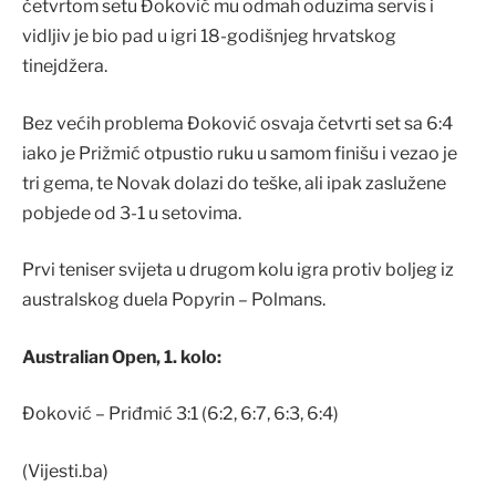
četvrtom setu Đoković mu odmah oduzima servis i
vidljiv je bio pad u igri 18-godišnjeg hrvatskog
tinejdžera.
Bez većih problema Đoković osvaja četvrti set sa 6:4
iako je Prižmić otpustio ruku u samom finišu i vezao je
tri gema, te Novak dolazi do teške, ali ipak zaslužene
pobjede od 3-1 u setovima.
Prvi teniser svijeta u drugom kolu igra protiv boljeg iz
australskog duela Popyrin – Polmans.
Australian Open, 1. kolo:
Đoković – Priđmić 3:1 (6:2, 6:7, 6:3, 6:4)
(Vijesti.ba)