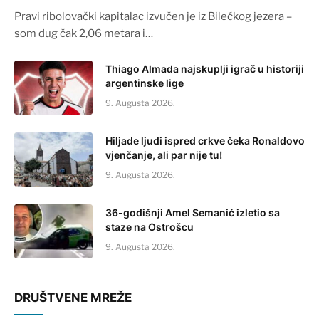
Pravi ribolovački kapitalac izvučen je iz Bilećkog jezera –
som dug čak 2,06 metara i…
Thiago Almada najskuplji igrač u historiji
argentinske lige
9. Augusta 2026.
Hiljade ljudi ispred crkve čeka Ronaldovo
vjenčanje, ali par nije tu!
9. Augusta 2026.
36-godišnji Amel Semanić izletio sa
staze na Ostrošcu
9. Augusta 2026.
DRUŠTVENE MREŽE