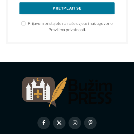
Prijavom pristajete na naše uvjete i naš ugovor o
Pravilima privatnosti
.
Facebook
X
Instagram
Pinterest
(Twitter)