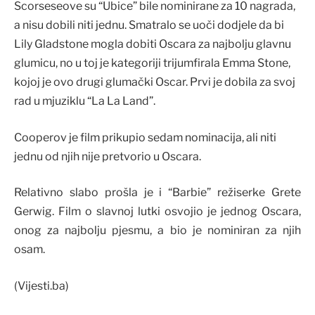
Scorseseove su “Ubice” bile nominirane za 10 nagrada,
a nisu dobili niti jednu. Smatralo se uoči dodjele da bi
Lily Gladstone mogla dobiti Oscara za najbolju glavnu
glumicu, no u toj je kategoriji trijumfirala Emma Stone,
kojoj je ovo drugi glumački Oscar. Prvi je dobila za svoj
rad u mjuziklu “La La Land”.
Cooperov je film prikupio sedam nominacija, ali niti
jednu od njih nije pretvorio u Oscara.
Relativno slabo prošla je i “Barbie” režiserke Grete
Gerwig. Film o slavnoj lutki osvojio je jednog Oscara,
onog za najbolju pjesmu, a bio je nominiran za njih
osam.
(Vijesti.ba)