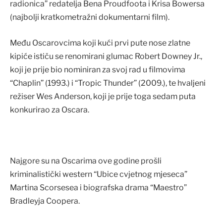
radionica” redatelja Bena Proudfoota i Krisa Bowersa
(najbolji kratkometražni dokumentarni film).
Među Oscarovcima koji kući prvi pute nose zlatne
kipiće ističu se renomirani glumac Robert Downey Jr.,
koji je prije bio nominiran za svoj rad u filmovima
“Chaplin” (1993.) i “Tropic Thunder” (2009.), te hvaljeni
režiser Wes Anderson, koji je prije toga sedam puta
konkurirao za Oscara.
Najgore su na Oscarima ove godine prošli
kriminalistički western “Ubice cvjetnog mjeseca”
Martina Scorsesea i biografska drama “Maestro”
Bradleyja Coopera.