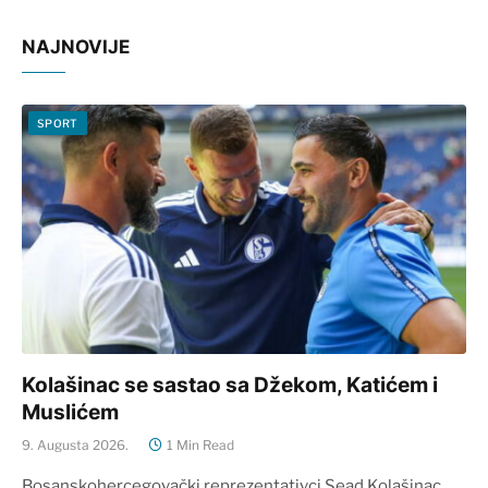
NAJNOVIJE
SPORT
Kolašinac se sastao sa Džekom, Katićem i
Muslićem
9. Augusta 2026.
1 Min Read
Bosanskohercegovački reprezentativci Sead Kolašinac,