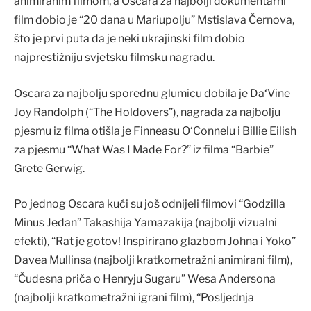
animiranim filmom, a Oscara za najbolji dokumentarni
film dobio je “20 dana u Mariupolju” Mstislava Černova,
što je prvi puta da je neki ukrajinski film dobio
najprestižniju svjetsku filmsku nagradu.
Oscara za najbolju sporednu glumicu dobila je Da‘Vine
Joy Randolph (“The Holdovers”), nagrada za najbolju
pjesmu iz filma otišla je Finneasu O‘Connelu i Billie Eilish
za pjesmu “What Was I Made For?” iz filma “Barbie”
Grete Gerwig.
Po jednog Oscara kući su još odnijeli filmovi “Godzilla
Minus Jedan” Takashija Yamazakija (najbolji vizualni
efekti), “Rat je gotov! Inspirirano glazbom Johna i Yoko”
Davea Mullinsa (najbolji kratkometražni animirani film),
“Čudesna priča o Henryju Sugaru” Wesa Andersona
(najbolji kratkometražni igrani film), “Posljednja