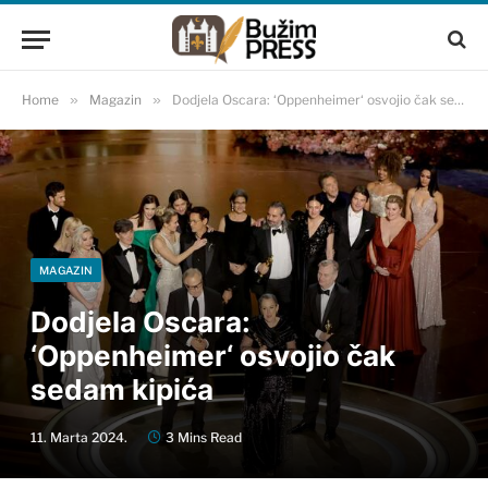
Home
»
Magazin
»
Dodjela Oscara: ‘Oppenheimer‘ osvojio čak sedam kipića
MAGAZIN
Dodjela Oscara:
‘Oppenheimer‘ osvojio čak
sedam kipića
11. Marta 2024.
3 Mins Read