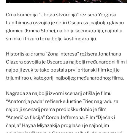
Crna komedija “Uboga stvorenja” režisera Yorgosa
Lanthimosa osvojila je četiri Oscara,za najbolju glavnu
glumicu (Emma Stone), najbolju scenografiju, najbolju
šminku i frizuru te najbolju kostimografiju.
Historijska drama “Zona interesa” režisera Jonathana
Glazera osvojila je Oscare za najbolji međunarodni film i
najbolji zvuk te tako postala prvi britanski film koji je
trijumfirao u kategoriji najboljeg međunarodnog filma.
Nagrada za najbolji izvorni scenarij otišla je filmu
“Anatomija pada” režiserke Justine Trier, nagradu za
najbolji scenarij prema predlošku dobio je film
“Američka fikcija” Corda Jeffersona. Film “Dječak i
čaplja” Hayaa Miyazakija proglašen je najboljim