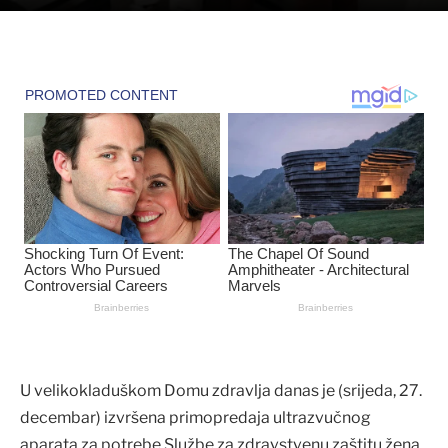
U velikokladuškom Domu zdravlja danas je (srijeda, 27.
decembar) izvršena primopredaja ultrazvučnog
aparata za potrebe Službe za zdravstvenu zaštitu žena.