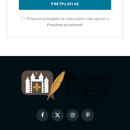
Prijavom pristajete na naše uvjete i naš ugovor o
Pravilima privatnosti
.
Facebook
X
Instagram
Pinterest
(Twitter)