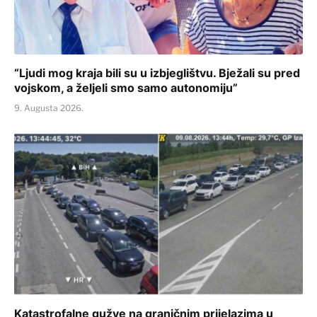
“Ljudi mog kraja bili su u izbjeglištvu. Bježali su pred
vojskom, a željeli smo samo autonomiju”
9. Augusta 2026.
Katastrofalne gužve na graničnim prijelazima u