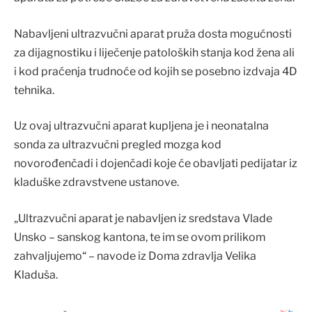
Nabavljeni ultrazvučni aparat pruža dosta mogućnosti
za dijagnostiku i liječenje patoloških stanja kod žena ali
i kod praćenja trudnoće od kojih se posebno izdvaja 4D
tehnika.
Uz ovaj ultrazvučni aparat kupljena je i neonatalna
sonda za ultrazvučni pregled mozga kod
novorođenčadi i dojenčadi koje će obavljati pedijatar iz
kladuške zdravstvene ustanove.
„Ultrazvučni aparat je nabavljen iz sredstava Vlade
Unsko – sanskog kantona, te im se ovom prilikom
zahvaljujemo“ – navode iz Doma zdravlja Velika
Kladuša.