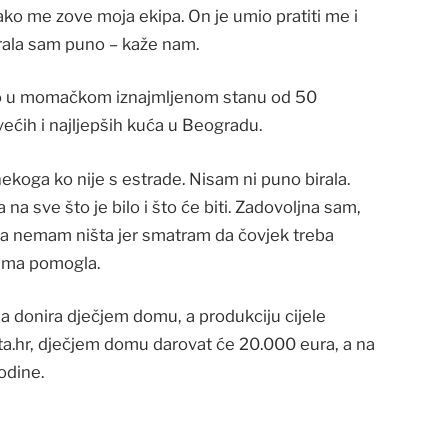
 kako me zove moja ekipa. On je umio pratiti me i
irala sam puno – kaže nam.
ivio u momačkom iznajmljenom stanu od 50
većih i najljepših kuća u Beogradu.
ekoga ko nije s estrade. Nisam ni puno birala.
 na sve što je bilo i što će biti. Zadovoljna sam,
 da nemam ništa jer smatram da čovjek treba
gima pomogla.
a donira dječjem domu, a produkciju cijele
ata.hr, dječjem domu darovat će 20.000 eura, a na
odine.