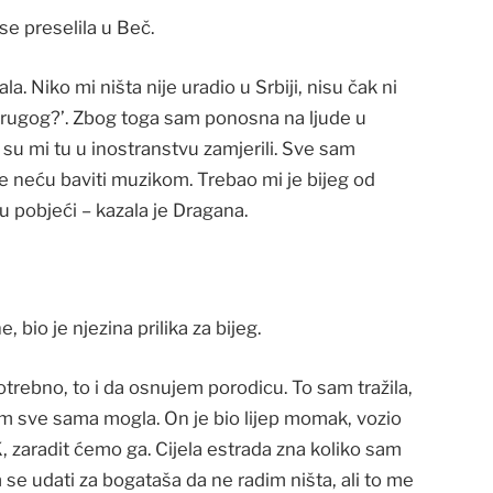
se preselila u Beč.
la. Niko mi ništa nije uradio u Srbiji, nisu čak ni
g drugog?’. Zbog toga sam ponosna na ljude u
še su mi tu u inostranstvu zamjerili. Sve sam
še neću baviti muzikom. Trebao mi je bijeg od
 pobjeći – kazala je Dragana.
bio je njezina prilika za bijeg.
otrebno, to i da osnujem porodicu. To sam tražila,
am sve sama mogla. On je bio lijep momak, vozio
, zaradit ćemo ga. Cijela estrada zna koliko sam
am se udati za bogataša da ne radim ništa, ali to me