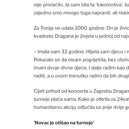
nije privlačilo. Ja sam bila ta ‘lokomotiva’,
zajedno smo mnogo toga napravili, ali risk
Za Tonija se udala 2000. godine. On je ž
kvadrata. Dragana je živjela u jednoj od naj
– Imala sam 32 godine. Htjela sam djecu i n
Pokazalo se da nisam pogriješila, bez obzira
imam dvoje divne djece. I dalje radim kao
raditi, a u ovom trenutku radim da bih dru
Cijeli prihod od koncerta u Zagrebu Dragan
turneje plaća sama. Kako je otkrila za 24s
humanitarnu akciju odlučila se prije dvije g
’Novac je otišao na turneje’