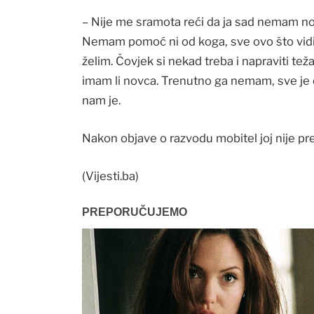
– Nije me sramota reći da ja sad nemam no
Nemam pomoć ni od koga, sve ovo što vidite
želim. Čovjek si nekad treba i napraviti tež
imam li novca. Trenutno ga nemam, sve je o
nam je.
Nakon objave o razvodu mobitel joj nije pre
(Vijesti.ba)