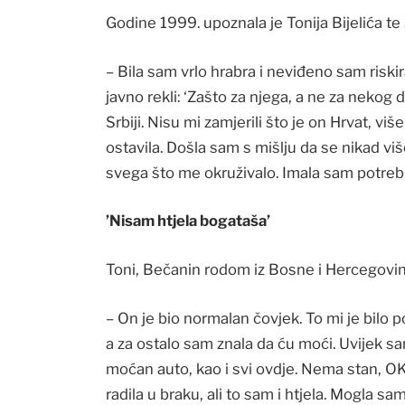
Godine 1999. upoznala je Tonija Bijelića te 
– Bila sam vrlo hrabra i neviđeno sam riskira
javno rekli: ‘Zašto za njega, a ne za neko
Srbiji. Nisu mi zamjerili što je on Hrvat, vi
ostavila. Došla sam s mišlju da se nikad vi
svega što me okruživalo. Imala sam potrebu
’Nisam htjela bogataša’
Toni, Bečanin rodom iz Bosne i Hercegovine, 
– On je bio normalan čovjek. To mi je bilo p
a za ostalo sam znala da ću moći. Uvijek s
moćan auto, kao i svi ovdje. Nema stan, OK
radila u braku, ali to sam i htjela. Mogla s