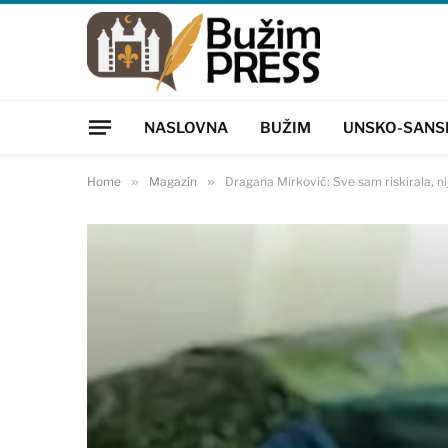
NASLOVNA
BUŽIM
UNSKO-SANS
Home
»
Magazin
»
Dragana Mirković: Sve sam riskirala, 