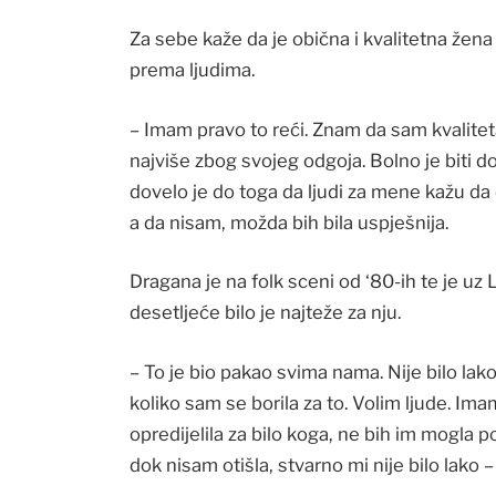
Za sebe kaže da je obična i kvalitetna žen
prema ljudima.
– Imam pravo to reći. Znam da sam kvaliteta
najviše zbog svojeg odgoja. Bolno je biti d
dovelo je do toga da ljudi za mene kažu da č
a da nisam, možda bih bila uspješnija.
Dragana je na folk sceni od ‘80-ih te je uz
desetljeće bilo je najteže za nju.
– To je bio pakao svima nama. Nije bilo lak
koliko sam se borila za to. Volim ljude. Ima
opredijelila za bilo koga, ne bih im mogla p
dok nisam otišla, stvarno mi nije bilo lako 