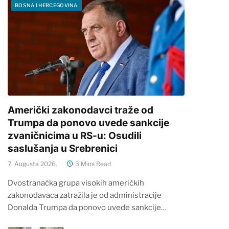
BOSNA I HERCEGOVINA
Američki zakonodavci traže od
Trumpa da ponovo uvede sankcije
zvaničnicima u RS-u: Osudili
saslušanja u Srebrenici
7. Augusta 2026.
3 Mins Read
Dvostranačka grupa visokih američkih
zakonodavaca zatražila je od administracije
Donalda Trumpa da ponovo uvede sankcije…