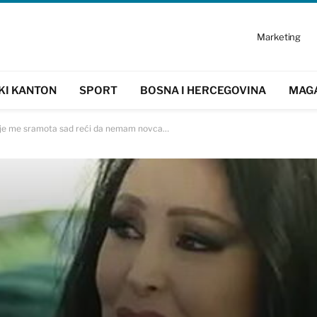
Marketing
KI KANTON
SPORT
BOSNA I HERCEGOVINA
MAG
nije me sramota sad reći da nemam novca…