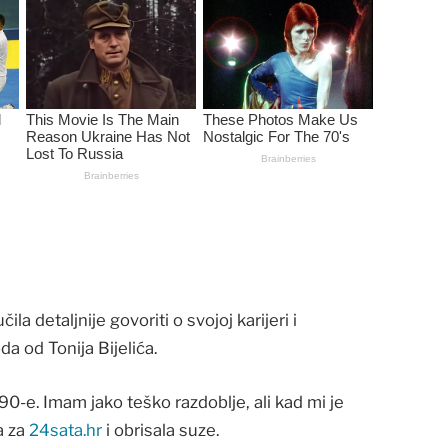
a detaljnije govoriti o svojoj karijeri i
a od Tonija Bijelića.
‘90-e. Imam jako teško razdoblje, ali kad mi je
a za
24sata.hr
i obrisala suze.