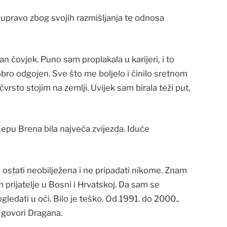
a upravo zbog svojih razmišljanja te odnosa
n čovjek. Puno sam proplakala u karijeri, i to
obro odgojen. Sve što me boljelo i činilo sretnom
vrsto stojim na zemlji. Uvijek sam birala teži put,
 Lepu Brena bila najveća zvijezda. Iduće
o ostati neobilježena i ne pripadati nikome. Znam
m prijatelje u Bosni i Hrvatskoj. Da sam se
ogledati u oči. Bilo je teško. Od 1991. do 2000.,
– govori Dragana.