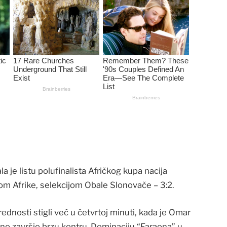
 je listu polufinalista Afričkog kupa nacija
m Afrike, selekcijom Obale Slonovače – 3:2.
prednosti stigli već u četvrtoj minuti, kada je Omar
no završio brzu kontru. Dominaciju “Faraona” u