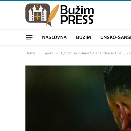
NASLOVNA
BUŽIM
UNSKO-SANS
Home
»
Sport
»
Egipat na krilima Salaha izbacio Obalu S