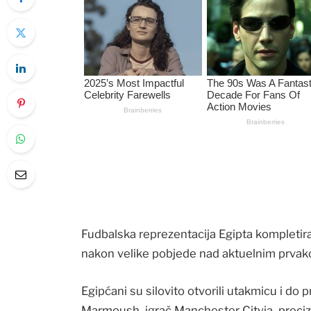
Fudbalska reprezentacija Egipta kompletirala
nakon velike pobjede nad aktuelnim prvako
Egipćani su silovito otvorili utakmicu i do 
Marmoush, igrač Manchester Cityja, preciz