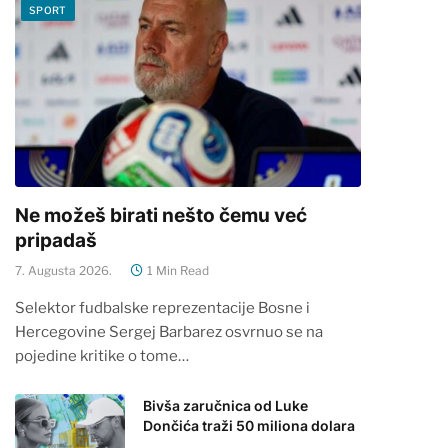
SPORT
Ne možeš birati nešto čemu već
pripadaš
7. Augusta 2026.
1 Min Read
Selektor fudbalske reprezentacije Bosne i
Hercegovine Sergej Barbarez osvrnuo se na
pojedine kritike o tome…
Bivša zaručnica od Luke
Dončića traži 50 miliona dolara