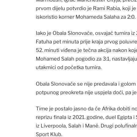
prvom dijelu potvrdio je Rami Rabia, koji 
iskoristio korner Mohameda Salaha za 2:0.
Iako je Obala Slonovače, osvajač turnira i
Fatuha pet minuta prije kraja prvog poluvr
52. minuti viđena je tečna akcija nakon ko
Mohamed Salah pogodio za 3:1, nastavljajuć
utakmici od početka turnira.
Obala Slonovače se nije predavala i golom
potpunog preokreta nije uspjela doći, pa je
Time je postalo jasno da će Afrika dobiti n
reprizu finala iz 2021. godine, duel Egipta 
iz Liverpoola, Salah i Mané. Drugi polufina
Sport Klub.