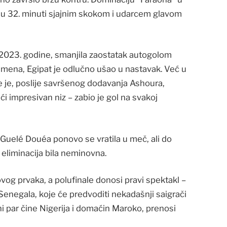
je u 32. minuti sjajnim skokom i udarcem glavom
z 2023. godine, smanjila zaostatak autogolom
emena, Egipat je odlučno ušao u nastavak. Već u
je je, poslije savršenog dodavanja Ashoura,
i impresivan niz – zabio je gol na svakoj
 Guelé Douéa ponovo se vratila u meč, ali do
 eliminacija bila neminovna.
ovog prvaka, a polufinale donosi pravi spektakl –
i Senegala, koje će predvoditi nekadašnji saigrači
lni par čine Nigerija i domaćin Maroko, prenosi