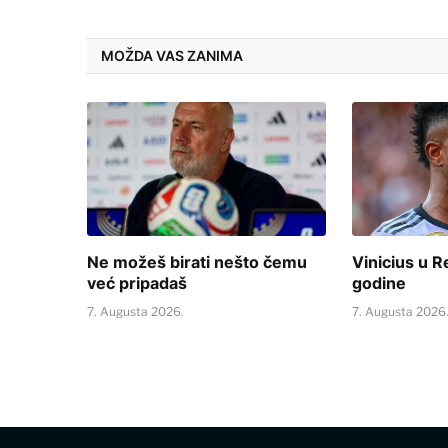
MOŽDA VAS ZANIMA
Ne možeš birati nešto čemu
Vinicius u R
već pripadaš
godine
7. Augusta 2026.
7. Augusta 2026