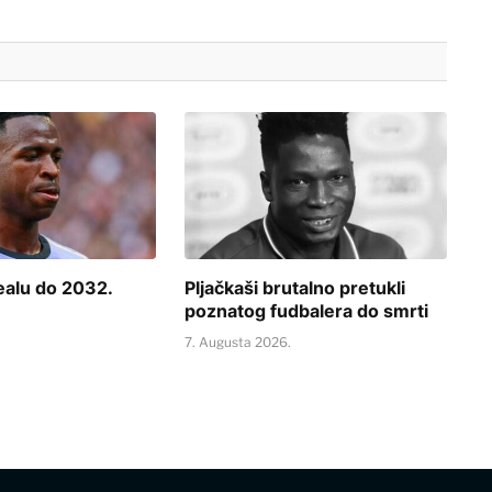
ealu do 2032.
Pljačkaši brutalno pretukli
poznatog fudbalera do smrti
.
7. Augusta 2026.