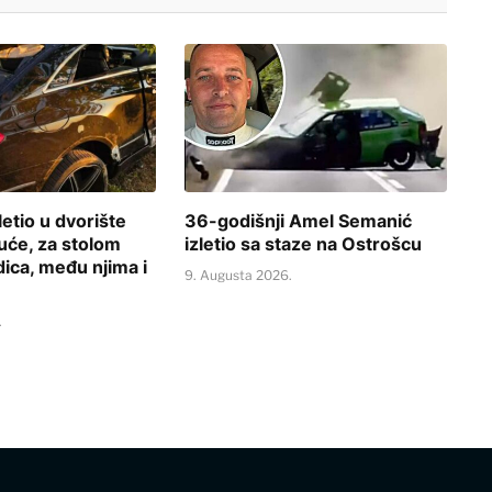
etio u dvorište
36-godišnji Amel Semanić
uće, za stolom
izletio sa staze na Ostrošcu
dica, među njima i
9. Augusta 2026.
.