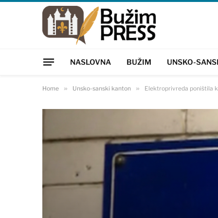
NASLOVNA
BUŽIM
UNSKO-SANS
Home
»
Unsko-sanski kanton
»
Elektroprivreda poništila