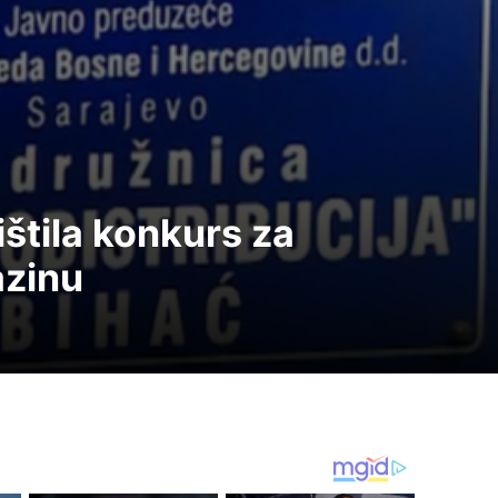
štila konkurs za
azinu