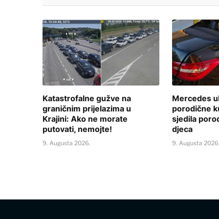
Katastrofalne gužve na
Mercedes ul
graničnim prijelazima u
porodične k
Krajini: Ako ne morate
sjedila poro
putovati, nemojte!
djeca
9. Augusta 2026.
9. Augusta 2026