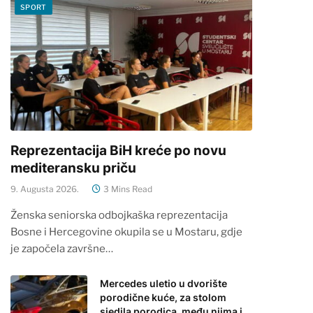
SPORT
Reprezentacija BiH kreće po novu
mediteransku priču
9. Augusta 2026.
3 Mins Read
Ženska seniorska odbojkaška reprezentacija
Bosne i Hercegovine okupila se u Mostaru, gdje
je započela završne…
Mercedes uletio u dvorište
porodične kuće, za stolom
sjedila porodica, među njima i