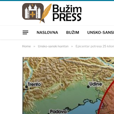
NASLOVNA
BUŽIM
UNSKO-SANS
Home
»
Unsko-sanski kanton
»
Epicentar potresa 25 kilo