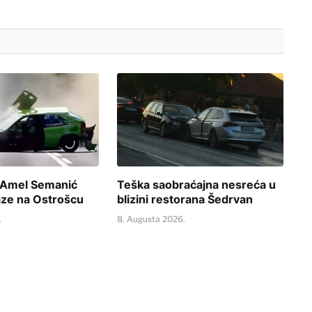
 Amel Semanić
Teška saobraćajna nesreća u
taze na Ostrošcu
blizini restorana Šedrvan
.
8. Augusta 2026.