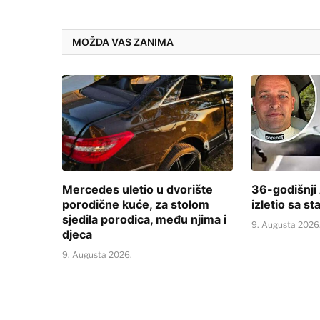
MOŽDA VAS ZANIMA
Mercedes uletio u dvorište
36-godišnji
porodične kuće, za stolom
izletio sa s
sjedila porodica, među njima i
9. Augusta 2026
djeca
9. Augusta 2026.