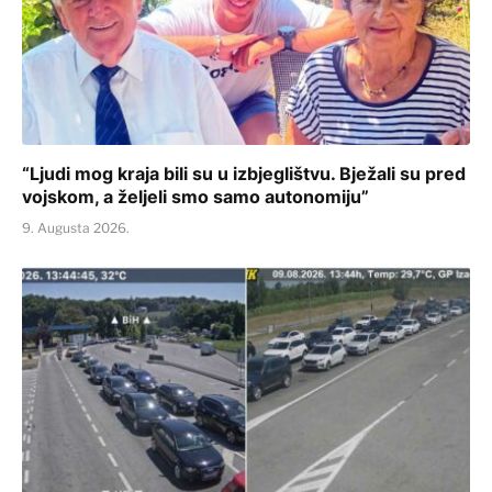
“Ljudi mog kraja bili su u izbjeglištvu. Bježali su pred
vojskom, a željeli smo samo autonomiju”
9. Augusta 2026.