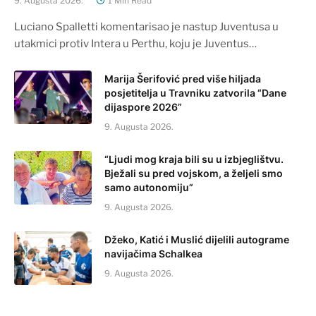
9. Augusta 2026.
1 Min Read
Luciano Spalletti komentarisao je nastup Juventusa u
utakmici protiv Intera u Perthu, koju je Juventus…
Marija Šerifović pred više hiljada
posjetitelja u Travniku zatvorila “Dane
dijaspore 2026”
9. Augusta 2026.
“Ljudi mog kraja bili su u izbjeglištvu.
Bježali su pred vojskom, a željeli smo
samo autonomiju”
9. Augusta 2026.
Džeko, Katić i Muslić dijelili autograme
navijačima Schalkea
9. Augusta 2026.