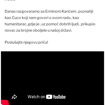
Danas razgovaramo sa Erminom Karićem , poznatiji
kao Cuco koji nam govori o svom radu , kao
humanitarac, gdje je , uz pomoć dobrih ljudi , prikupio
novac za brojne oboljele u našoj državi.
Poslušajte njegovu priču!