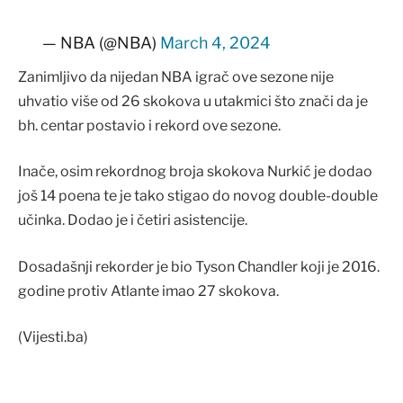
— NBA (@NBA)
March 4, 2024
Zanimljivo da nijedan NBA igrač ove sezone nije
uhvatio više od 26 skokova u utakmici što znači da je
bh. centar postavio i rekord ove sezone.
Inače, osim rekordnog broja skokova Nurkić je dodao
još 14 poena te je tako stigao do novog double-double
učinka. Dodao je i četiri asistencije.
Dosadašnji rekorder je bio Tyson Chandler koji je 2016.
godine protiv Atlante imao 27 skokova.
(Vijesti.ba)