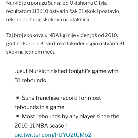
Nurkić je u porazu Sunsa od Oklahoma Cityja
rezultatom 118:110 ostvario čak 31 skok i postavio
rekord po broju skokova na utakmici.
Taj broj skokova u NBA ligi nije viđen još od 2010.
godine kada je Kevin Love također uspio ostvariti 31
skok na jednom meču.
Jusuf Nurkic finished tonight's game with
31 rebounds
Suns franchise record for most
rebounds in a game
Most rebounds by any player since the
2010-11 NBA season
pic.twitter.com/PUYO2tUMo2