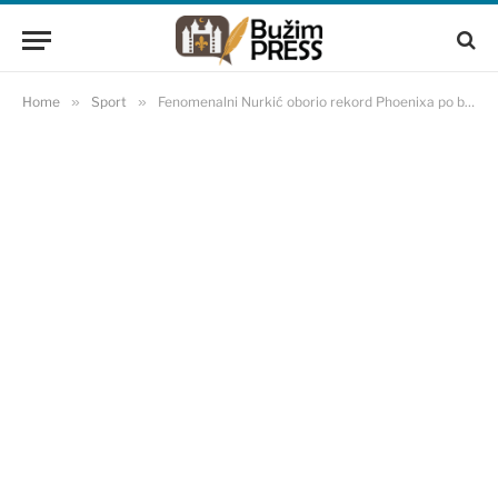
Home
»
Sport
»
Fenomenalni Nurkić oborio rekord Phoenixa po broju skokova na utakmici