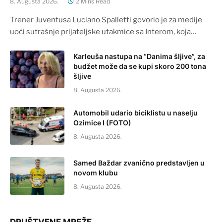
8. Augusta 2026.
2 Mins Read
Trener Juventusa Luciano Spalletti govorio je za medije
uoči sutrašnje prijateljske utakmice sa Interom, koja…
Karleuša nastupa na “Danima šljive”, za
budžet može da se kupi skoro 200 tona
šljive
8. Augusta 2026.
Automobil udario biciklistu u naselju
Ozimice I (FOTO)
8. Augusta 2026.
Samed Baždar zvanično predstavljen u
novom klubu
8. Augusta 2026.
DRUŠTVENE MREŽE