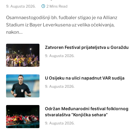
9. Augusta 2026.
2 Mins Read
Osamnaestogodišnji bh. fudbaler stigao je na Allianz
Stadium iz Bayer Leverkusena uz velika očekivanja,
nakon…
Zatvoren Festival prijateljstva u Goraždu
9. Augusta 2026.
U Osijeku na ulici napadnut VAR sudija
9. Augusta 2026.
Održan Međunarodni festival folklornog
stvaralaštva “Konjička sehara”
9. Augusta 2026.