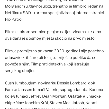
Morganom u glavnoj ulozi, trenutno je film broj jedan na
Netflixu u SAD-u prema specijaliziranoj internet stranici
FlixPatrol.
Film se tokom sedmice penjao na ljestvicama i u samo
dva dana je s osmog mjesta skočio na prvo mjesto.
Film je premijerno prikazan 2020. godine i nije posebno
oduševio kritičare, ali to nije spriječilo publiku da se
poveže s njim. Film prati detektiva koji istražuje
serijskog ubojicu.
Cush Jumbo glumi novinarku Dessie Lombard, dok
Famke Janssen tumači Valerie, suprugu Jacoba Kanona
kojeg tumači Jeffrey Dean Morgan. Ostatak glumačke
ekipe čine: Joachim Król, Steven Mackintosh, Naomi