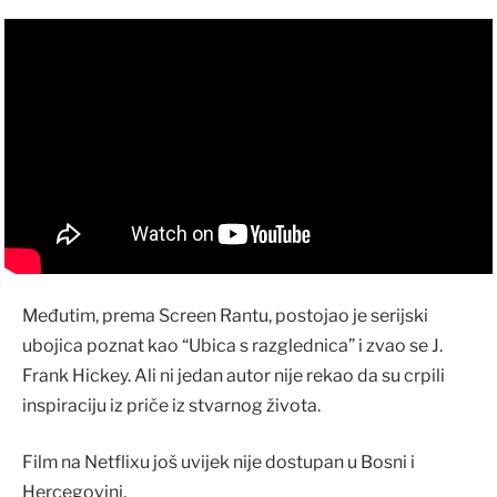
Međutim, prema Screen Rantu, postojao je serijski
ubojica poznat kao “Ubica s razglednica” i zvao se J.
Frank Hickey. Ali ni jedan autor nije rekao da su crpili
inspiraciju iz priče iz stvarnog života.
Film na Netflixu još uvijek nije dostupan u Bosni i
Hercegovini.