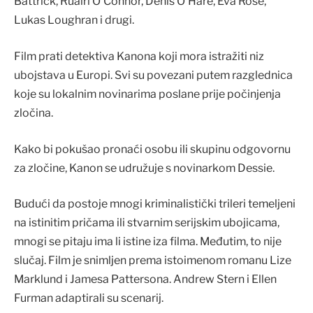
Battrick, Ruairi O’Connor, Denis O’Hare, Eva Röse,
Lukas Loughran i drugi.
Film prati detektiva Kanona koji mora istražiti niz
ubojstava u Europi. Svi su povezani putem razglednica
koje su lokalnim novinarima poslane prije počinjenja
zločina.
Kako bi pokušao pronaći osobu ili skupinu odgovornu
za zločine, Kanon se udružuje s novinarkom Dessie.
Budući da postoje mnogi kriminalistički trileri temeljeni
na istinitim pričama ili stvarnim serijskim ubojicama,
mnogi se pitaju ima li istine iza filma. Međutim, to nije
slučaj. Film je snimljen prema istoimenom romanu Lize
Marklund i Jamesa Pattersona. Andrew Stern i Ellen
Furman adaptirali su scenarij.