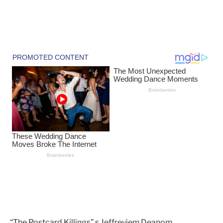
“The Postcard Killings” s Jeffreyjem Deanom