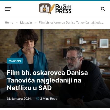
Home
»
Magazin
»
Film bh. oskarovca Danisa Tanovića najgledaniji na Netflixu u SAD
MAGAZIN
Film bh. oskarovca Danisa
Tanovića najgledaniji na
Netflixu u SAD
31. Januara 2024.
2 Mins Read